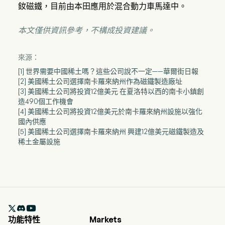
釹磁鐵，目前由本田應用於混合動力車馬達中。
本文僅供資訊參考，不構成投資建議。
來源：
[1] 世界需要中國稀土嗎？這些公司說不一定——華爾街日報
[2] 美國稀土公司選擇南卡羅來納州作為磁鐵製造廠址
[3] 美國稀土公司將投資12億美元 在夏洛特以西的南卡小鎮創
造490個工作機會
[4] 美國稀土公司將投資12億美元於南卡羅來納州設施以強化
國內供應
[5] 美國稀土公司選擇南卡羅來納州 興建12億美元磁鐵製造及
稀土金屬設施

功能特性
Markets