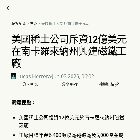

股票新聞
主題
美國稀土公司斥資12億美元在


南卡羅來納州興建磁鐵工廠
美國稀土公司斥資12億美元
在南卡羅來納州興建磁鐵工
廠
Lucas Herrera
·
Jun 03 2026, 06:02
分享至

分享至
複製連結

關鍵要點：
美國稀土公司投資12億美元於南卡羅來納州磁鐵
設施
工廠目標年產6,400噸釹鐵硼磁鐵及5,000噸金屬