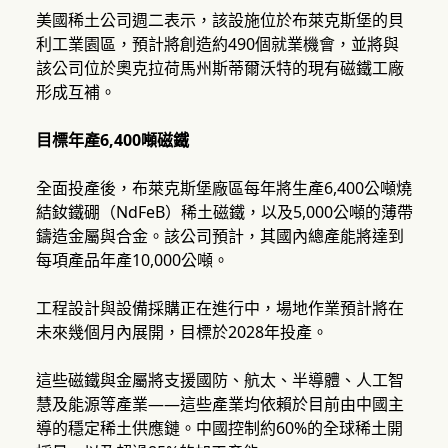
美國稀土公司週二表示，該設施位於布萊克斯堡的貝
利工業園區，預計將創造約490個就業機會，並將與
該公司位於奧克拉荷馬州斯蒂爾沃特的現有磁鐵工廠
形成互補。
目標年產6,400噸磁鐵
全面投產後，布萊克斯堡廠區每年將生產6,400公噸燒
結釹鐵硼（NdFeB）稀土磁鐵，以及5,000公噸的薄帶
鑄造金屬與合金。該公司預計，其國內總產能將達到
每項產品年產10,000公噸。
工程設計與設備採購正在進行中，場地作業預計將在
未來幾個月內展開，目標於2028年投產。
這些磁鐵與金屬將支援國防、航太、半導體、人工智
慧及能源等產業——這些產業均依賴於目前由中國主
導的穩定稀土供應鏈。中國控制約60%的全球稀土開