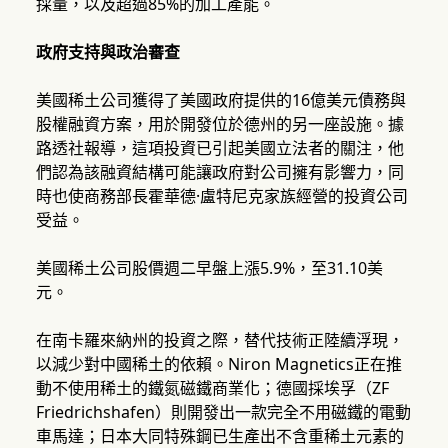
採量，以及超過85%的加工產能。
政府支持與政治審查
美國稀土公司獲得了美國政府提供的16億美元債務與
股權融資方案，用於開發位於德州的另一座設施。據
路透社報導，這項投資已引起美國立法者的關注，他
們認為該融資結構可能讓政府對公司擁有影響力，同
時也使商務部長霍華德·盧特尼克家族經營的投資公司
受益。
美國稀土公司股價週二早盤上漲5.9%，至31.10美
元。
在南卡羅來納州的投資之際，替代技術正陸續浮現，
以減少對中國稀土的依賴。Niron Magnetics正在推
動不使用稀土的鐵氮磁鐵商業化；德國採埃孚（ZF
Friedrichshafen）則開發出一款完全不用磁鐵的電動
車馬達；日本大同特殊鋼已生產出不含重稀土元素的