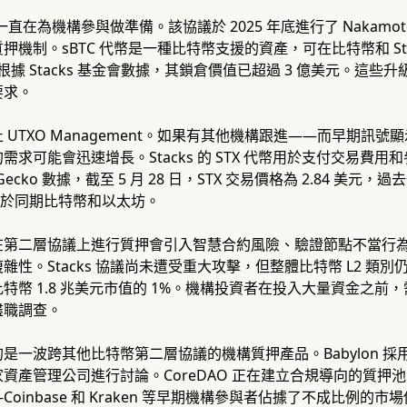
系統一直在為機構參與做準備。該協議於 2025 年底進行了 Naka
押機制。sBTC 代幣是一種比特幣支援的資產，可在比特幣和 St
，根據 Stacks 基金會數據，其鎖倉價值已超過 3 億美元。
要求。
 UTXO Management。如果有其他機構跟進——而早期訊
需求可能會迅速增長。Stacks 的 STX 代幣用於支付交易費
Gecko 數據，截至 5 月 28 日，STX 交易價格為 2.84 美
現優於同期比特幣和以太坊。
在第二層協議上進行質押會引入智慧合約風險、驗證節點不當行
性。Stacks 協議尚未遭受重大攻擊，但整體比特幣 L2 類別
特幣 1.8 兆美元市值的 1%。機構投資者在投入大量資金之
盡職調查。
是一波跨其他比特幣第二層協議的機構質押產品。Babylon 
資產管理公司進行討論。CoreDAO 正在建立合規導向的質
oinbase 和 Kraken 等早期機構參與者佔據了不成比例