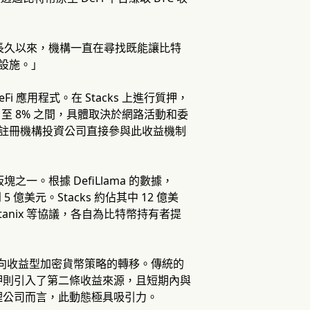
示。「長久以來，機構一直在尋找既能讓比特
礎設施。」
i 應用程式。在 Stacks 上進行質押，
至 8% 之間，具體取決於網路活動和委
首家註冊機構投資公司直接參與此收益機制
之一。根據 DefiLlama 的數據，
 億美元。Stacks 約佔其中 12 億美
otanix 等協議，各自為比特幣持有者提
機構資金向收益型加密貨幣策略的轉移。傳統的
押則引入了第二條收益來源，且短期內與
理公司而言，此動態極具吸引力。