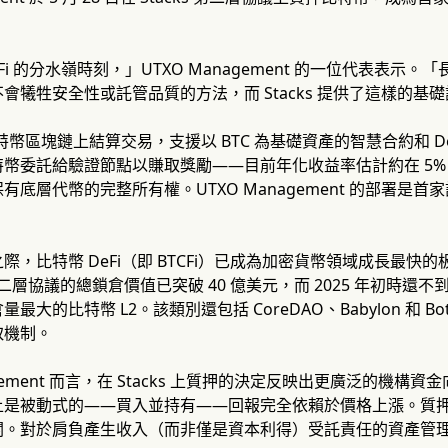
。
Fi 的分水嶺時刻，」UTXO Management 的一位代表表
會犧牲安全性或託管品質的方法，而 Stacks 提供了這樣的基
在比特幣區塊鏈上結算交易，支援以 BTC 為基礎資產的智慧合約和 DeF
幣委託給驗證節點以賺取獎勵——目前年化收益率估計約在 5% 
有底層代幣的完整所有權。UTXO Management 的部署是
，比特幣 DeFi（即 BTCFi）已成為加密貨幣領域成長最快的板塊
二層協議的總鎖倉價值已突破 40 億美元，而 2025 年初時還不到 5
最大的比特幣 L2。該類別還包括 CoreDAO、Babylon 和 B
取機制。
nagement 而言，在 Stacks 上質押的決定反映出更廣泛的
上是被動式的——買入並持有——回報完全依賴於價格上漲。質
關。對於肩負產生收入（而非僅是資本利得）受託責任的資產管