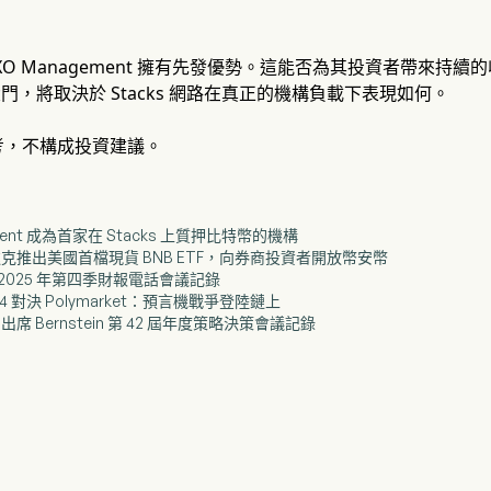
XO Management 擁有先發優勢。這能否為其投資者帶來持
開大門，將取決於 Stacks 網路在真正的機構負載下表現如何。
考，不構成投資建議。
gement 成為首家在 Stacks 上質押比特幣的機構
在納斯達克推出美國首檔現貨 BNB ETF，向券商投資者開放幣安幣
(AVX) 2025 年第四季財報電話會議記錄
d HIP-4 對決 Polymarket：預言機戰爭登陸鏈上
E) 出席 Bernstein 第 42 屆年度策略決策會議記錄