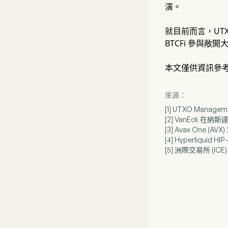
演。
就目前而言，UT
BTCFi 參與敞
本文僅供資訊參
來源：
[1] UTXO Mana
[2] VanEck 
[3] Avax One 
[4] Hyperliqui
[5] 洲際交易所 (IC