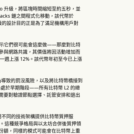
moto 升級，將區塊時間縮短至約五秒，並
acks 鏈之間程式化移動，該代幣於
這些升級的設計目的正是為了滿足機構用戶對
號顯示它們很可能會這麼做——那麼對比特
用和參與網路共識，其價值將因活動增加而
元，過去一週上漲 12%。該代幣年初至今已上漲
為導致的罰沒風險，以及將比特幣橋接到
仍處於早期階段——所有比特幣 L2 的總
前，需要對驗證節點選擇、託管安排和退出
採用不同的技術架構提供比特幣質押服
押池。這種競爭格局與以太坊合併後質押領
的市場份額，同樣的模式可能會在比特幣上重