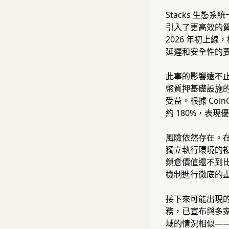
Stacks 生態
引入了更高效的質
2026 年初上線
延遲和安全性的
此事的影響遠不止
幣質押基礎設施的
受益。根據 Coin
約 180%，表
風險依然存在。
獨立執行環境的複雜
鎖倉價值還不到比
機制進行徹底的
接下來可能出現的
務，已宣布與多家
域的情況相似——C