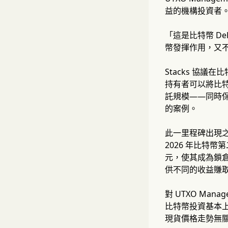
益的機構投資者
「這是比特幣 De
幣發揮作用，又不
Stacks 協議
持有者可以將比特
託規模——同時保
的案例。
此一里程碑出現之際
2026 年比特幣第
元，使其成為鎖倉量
供不同的收益賺
對 UTXO Ma
比特幣投資基本
現貨價格走勢無