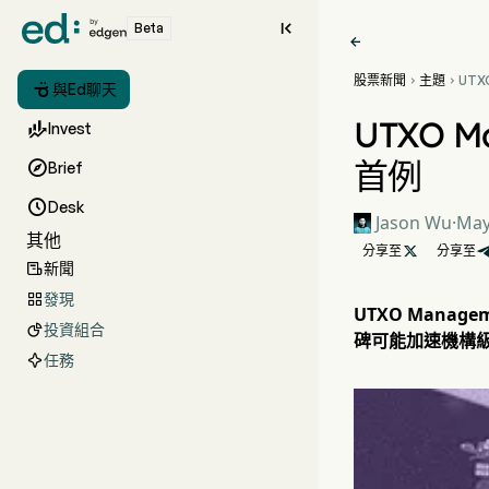

Beta

股票新聞
主題
UTX



與Ed聊天
St
機構 
UTXO M

Invest
首例

Brief

Desk
Jason Wu
·
May
其他
分享至

分享至
新聞

發現

UTXO Manag
投資組合

碑可能加速機構級比
任務