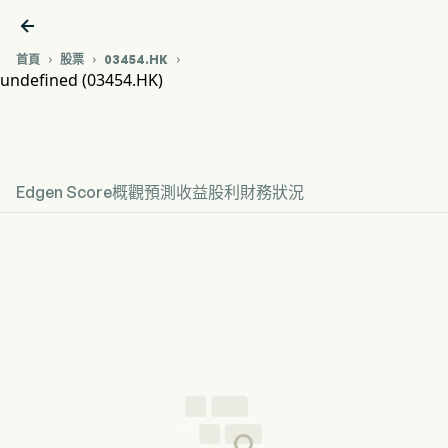

首頁
股票
03454.HK



undefined (03454.HK)
03454.HK 股價走勢圖
undefined
Edgen Score
概觀
預測
收益
股利
財務狀況