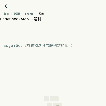

首頁
股票
AMNE
股利



undefined (AMNE) 股利
AMNE 股價走勢圖
undefined 股利
Edgen Score
概觀
預測
收益
股利
財務狀況