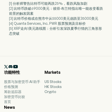
[1] 分析师警告比特币可能再跌25%，看跌风险加剧
[2] 比特币跌破69000美元：彼得·布兰特指出唯一能改变看跌
前景的触发因素
[3] 比特币价格或在熊市中从55000美元崩跌至35000美元
[4] Quanta Services, Inc. PWR 股票预测及目标价
[5] XRP走向1美元路线图：分析引发深跌夏季行情的三角形形
态突破

功能特性
Markets
股票与加密货币 AI 助手
US Stocks
价格预测
HK Stocks
筹款追踪器
Crypto
加密货币比较
首页
News