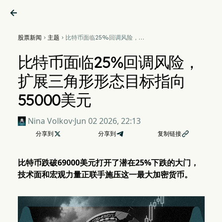

股票新闻
主题
比特币面临25%回调风险，扩


展三角形形态目标指向55000
美元
比特币面临25%回调风险，
扩展三角形形态目标指向
55000美元
Nina Volkov
·
Jun 02 2026, 22:13
分享到

分享到
复制链接

比特币跌破69000美元打开了潜在25%下跌的大门，
技术面和宏观力量正联手施压这一最大加密货币。