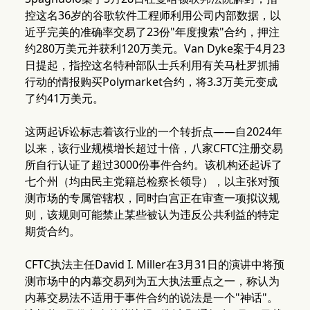
控这名36岁的谷歌软件工程师利用公司内部数据，以
近乎完美的准确率交易了23份"年度搜索"合约，押注
约280万美元并获利120万美元。Van Dyke案于4月23
日提起，指控这名特种部队士兵利用有关马杜罗抓捕
行动的情报购买Polymarket合约，将3.3万美元变成
了约41万美元。
这两起诉讼标志着该行业的一个转折点——自2024年
以来，该行业规模增长超过十倍，八家CFTC注册交易
所自行认证了超过3000份事件合约。该机构还起诉了
七个州（均由民主党籍总检察长领导），以主张对预
测市场的专属管辖权，同时白宫正在审查一项拟议规
则，该规则可能禁止某些被认为违反公共利益的特定
期货合约。
CFTC执法主任David I. Miller在3月31日的演讲中将预
测市场中的内幕交易列为五大执法重点之一，称认为
内幕交易法不适用于事件合约的说法是一个"神话"。