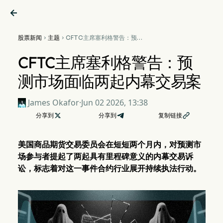

股票新闻
主题
CFTC主席塞利格警告：预测


市场面临两起内幕交易案
CFTC主席塞利格警告：预
测市场面临两起内幕交易案
James Okafor
·
Jun 02 2026, 13:38
分享到

分享到
复制链接

美国商品期货交易委员会在短短两个月内，对预测市
场参与者提起了两起具有里程碑意义的内幕交易诉
讼，标志着对这一事件合约行业展开持续执法行动。