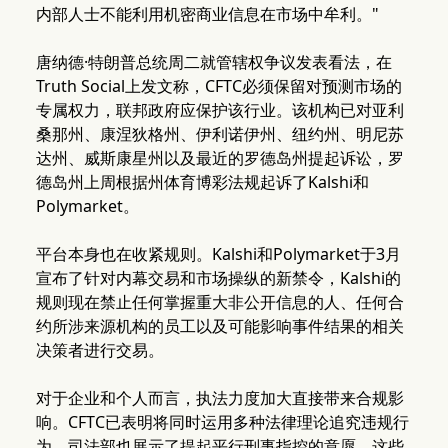
内部人士不能利用机密商业信息在市场中牟利。"
唐纳德·特朗普总统周二就管辖权争议发表看法，在
Truth Social上发文称，CFTC必须保留对预测市场的
专属权力，联邦政府应保护该行业。该机构已对亚利
桑那州、康涅狄格州、伊利诺伊州、纽约州、明尼苏
达州、威斯康星州以及最近的罗德岛州提起诉讼，罗
德岛州上周根据州体育博彩法规起诉了Kalshi和
Polymarket。
平台本身也在收紧规则。Kalshi和Polymarket于3月
宣布了针对内幕交易和市场操纵的新禁令，Kalshi的
规则现在禁止任何掌握重大非公开信息的人、任何合
约所涉来源机构的员工以及可能影响事件结果的相关
决策者进行交易。
对于企业和个人而言，执法力度加大直接带来合规影
响。CFTC已表明将同时运用多种法律理论追究违规行
为，司法部也展示了提起平行刑事指控的意愿，这些