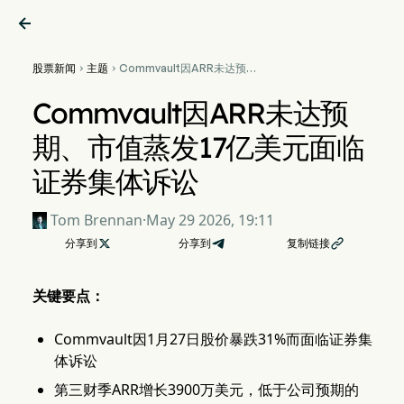

股票新闻
主题
Commvault因ARR未达预


期、市值蒸发17亿美元面临证
券集体诉讼
Commvault因ARR未达预
期、市值蒸发17亿美元面临
证券集体诉讼
Tom Brennan
·
May 29 2026, 19:11
分享到

分享到
复制链接

关键要点：
Commvault因1月27日股价暴跌31%而面临证券集
体诉讼
第三财季ARR增长3900万美元，低于公司预期的