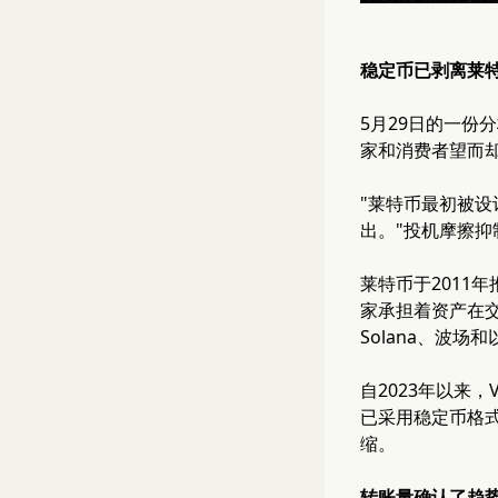
稳定币已剥离莱
5月29日的一份
家和消费者望而
"莱特币最初被
出。"投机摩擦抑
莱特币于2011年
家承担着资产在交
Solana、波
自2023年以来，
已采用稳定币格
缩。
转账量确认了趋