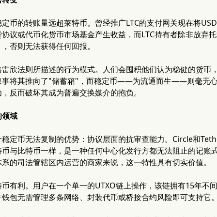
定币的转账量远超莱特币。曾经推广LTC的支付网关现在将USD
贷协议或代币化货币市场基金产生收益，而LTC持有者除非放弃
），否则无法获得任何回报。
格雷欣法则所描述的行为模式。人们会囤积他们认为稳健的货币
叙事将其推向了"储蓄箱"，而稳定币——为流通而生——则毫无
功，反而破坏其成为普遍交换媒介的抱负。
的领域
稳定币无法复制的优势：协议层面的抗审查能力。Circle和Tet
特币与比特币一样，是一种任何中心化发行方都无法阻止的记账
体系的司法管辖区内运营的商家来说，这一特性具有切实价值。
币有利。用户在一个单一的UTXO链上操作，该链拥有15年不
件钱包无需管理多条网络、封装代币或桥接合约风险即可支持它