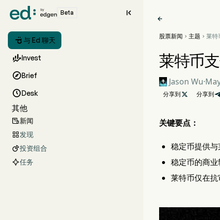

Beta

股票新闻
主题
莱特



与 Ed 聊天
抢占
莱特币支

Invest

Brief
Jason Wu
·
May

Desk
分享到

分享到
其他
新闻

关键要点：
发现

稳定币提供与
投资组合

稳定币的商业
任务
莱特币仅在抗