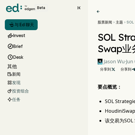

Beta

股票新闻
主题
SOL



与 Ed 聊天
美元收
增跨
SOL St

Invest
Swap业

Brief

Desk
Jason Wu
·
Jun 
其他
分享到

分享到
新闻

发现

要点概览：
投资组合

任务
SOL Stra
HoudiniS
该交易为SOL