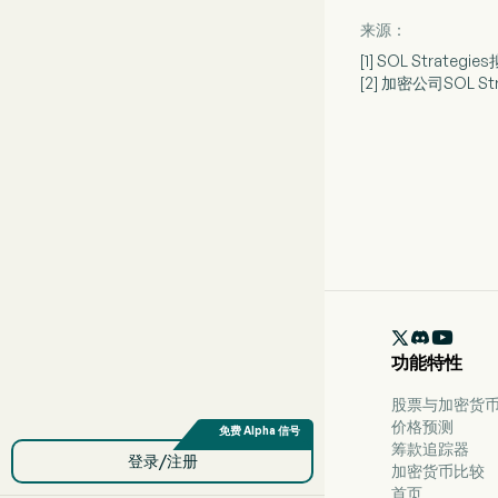
来源：
[1] SOL Strateg
[2] 加密公司SOL St

功能特性
股票与加密货币 
价格预测
筹款追踪器
登录/注册
加密货币比较
首页