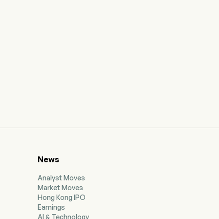
News
Analyst Moves
Market Moves
Hong Kong IPO
Earnings
AI & Technology