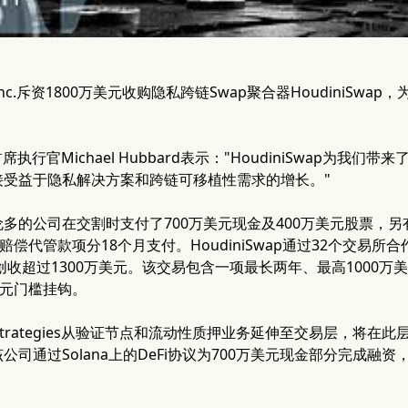
gies Inc.斥资1800万美元收购隐私跨链Swap聚合器HoudiniSw
gies首席执行官Michael Hubbard表示："HoudiniSwa
接受益于隐私解决方案和跨链可移植性需求的增长。"
多的公司在交割时支付了700万美元现金及400万美元股票，另有5
赔偿代管款项分18个月支付。HoudiniSwap通过32个交易所
年创收超过1300万美元。该交易包含一项最长两年、最高1000万美
美元门槛挂钩。
Strategies从验证节点和流动性质押业务延伸至交易层，将在此层面与J
公司通过Solana上的DeFi协议为700万美元现金部分完成融