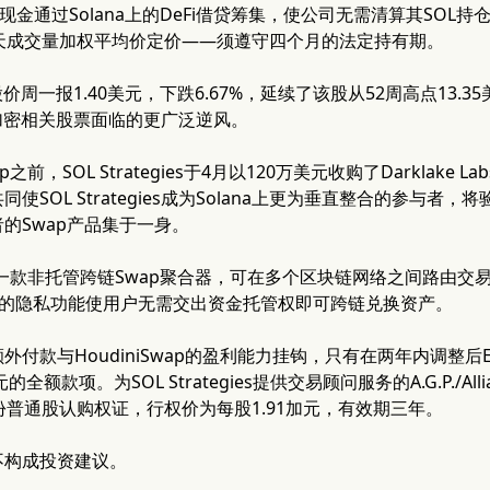
现金通过Solana上的DeFi借贷筹集，使公司无需清算其SOL持仓
0天成交量加权平均价定价——须遵守四个月的法定持有期。
egies股价周一报1.40美元，下跌6.67%，延续了该股从52周高点
加密相关股票面临的更广泛逆风。
wap之前，SOL Strategies于4月以120万美元收购了Darklak
使SOL Strategies成为Solana上更为垂直整合的参与
的Swap产品集于一身。
ap是一款非托管跨链Swap聚合器，可在多个区块链网络之间路由交易，其
。该平台的隐私功能使用户无需交出资金托管权即可跨链兑换资产。
付款与HoudiniSwap的盈利能力挂钩，只有在两年内调整后E
全额款项。为SOL Strategies提供交易顾问服务的A.G.P./Allian
份普通股认购权证，行权价为每股1.91加元，有效期三年。
不构成投资建议。