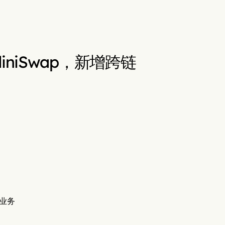
udiniSwap，新增跨链
易业务