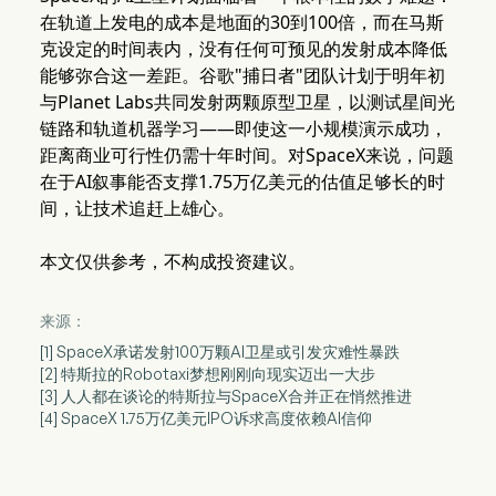
在轨道上发电的成本是地面的30到100倍，而在马斯
克设定的时间表内，没有任何可预见的发射成本降低
能够弥合这一差距。谷歌"捕日者"团队计划于明年初
与Planet Labs共同发射两颗原型卫星，以测试星间光
链路和轨道机器学习——即使这一小规模演示成功，
距离商业可行性仍需十年时间。对SpaceX来说，问题
在于AI叙事能否支撑1.75万亿美元的估值足够长的时
间，让技术追赶上雄心。
本文仅供参考，不构成投资建议。
来源：
[1] SpaceX承诺发射100万颗AI卫星或引发灾难性暴跌
[2] 特斯拉的Robotaxi梦想刚刚向现实迈出一大步
[3] 人人都在谈论的特斯拉与SpaceX合并正在悄然推进
[4] SpaceX 1.75万亿美元IPO诉求高度依赖AI信仰