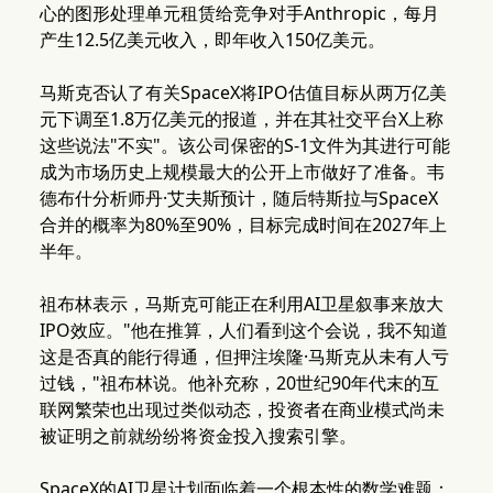
心的图形处理单元租赁给竞争对手Anthropic，每月
产生12.5亿美元收入，即年收入150亿美元。
马斯克否认了有关SpaceX将IPO估值目标从两万亿美
元下调至1.8万亿美元的报道，并在其社交平台X上称
这些说法"不实"。该公司保密的S-1文件为其进行可能
成为市场历史上规模最大的公开上市做好了准备。韦
德布什分析师丹·艾夫斯预计，随后特斯拉与SpaceX
合并的概率为80%至90%，目标完成时间在2027年上
半年。
祖布林表示，马斯克可能正在利用AI卫星叙事来放大
IPO效应。"他在推算，人们看到这个会说，我不知道
这是否真的能行得通，但押注埃隆·马斯克从未有人亏
过钱，"祖布林说。他补充称，20世纪90年代末的互
联网繁荣也出现过类似动态，投资者在商业模式尚未
被证明之前就纷纷将资金投入搜索引擎。
SpaceX的AI卫星计划面临着一个根本性的数学难题：