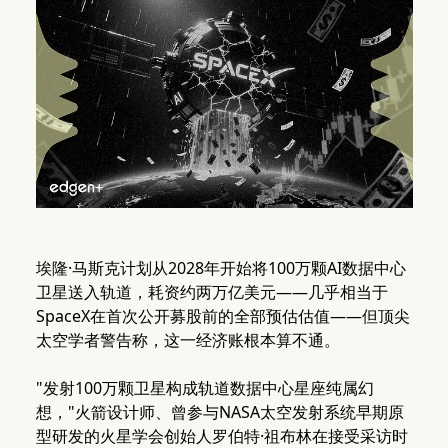
埃隆·马斯克计划从2028年开始将100万颗AI数据中心
卫星送入轨道，耗资约两万亿美元——几乎相当于
SpaceX在首次公开募股前的全部预估估值——但顶尖
太空学者警告称，这一经济账根本算不通。
"发射100万颗卫星构成轨道数据中心星座纯属幻
想，"火箭设计师、曾参与NASA太空发射系统早期原
型研发的火星学会创始人罗伯特·祖布林在接受采访时