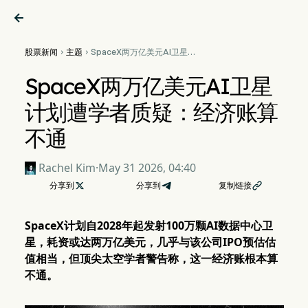

股票新闻
主题
SpaceX两万亿美元AI卫星计


划遭学者质疑：经济账算不通
SpaceX两万亿美元AI卫星
计划遭学者质疑：经济账算
不通
Rachel Kim
·
May 31 2026, 04:40
分享到

分享到
复制链接

SpaceX计划自2028年起发射100万颗AI数据中心卫
星，耗资或达两万亿美元，几乎与该公司IPO预估估
值相当，但顶尖太空学者警告称，这一经济账根本算
不通。