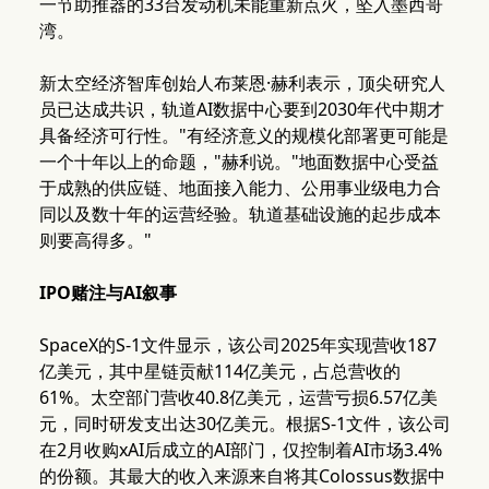
一节助推器的33台发动机未能重新点火，坠入墨西哥
湾。
新太空经济智库创始人布莱恩·赫利表示，顶尖研究人
员已达成共识，轨道AI数据中心要到2030年代中期才
具备经济可行性。"有经济意义的规模化部署更可能是
一个十年以上的命题，"赫利说。"地面数据中心受益
于成熟的供应链、地面接入能力、公用事业级电力合
同以及数十年的运营经验。轨道基础设施的起步成本
则要高得多。"
IPO赌注与AI叙事
SpaceX的S-1文件显示，该公司2025年实现营收187
亿美元，其中星链贡献114亿美元，占总营收的
61%。太空部门营收40.8亿美元，运营亏损6.57亿美
元，同时研发支出达30亿美元。根据S-1文件，该公司
在2月收购xAI后成立的AI部门，仅控制着AI市场3.4%
的份额。其最大的收入来源来自将其Colossus数据中