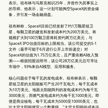
表示。祖布林与马斯克相识25年，并曾作为其事实上
的导师。他表示，这一计划可能掏空SpaceX的资金储
备，并引发一场金融崩盘。
祖布林称，SpaceX目前已经发射了约1万颗星链卫
星，每颗卫星的建造和发射成本约为200万美元。将
规模扩大到100万颗卫星将耗资约两万亿美元，与
SpaceX IPO估值目标的上限相当。该公司提交的S-1
文件（最早可能于6月进行公开上市前递交）对
SpaceX的估值为1.75万亿美元，且严重依赖AI收入预
测——根据招股说明书，该公司28万亿美元总可寻址
市场中，93%来自AI模型、应用和服务。
核心问题在于每千瓦的发电成本。祖布林表示，每颗
星链卫星的太阳能板可产生20千瓦电力，每千瓦成本
为10万美元。地面太阳能阵列的发电成本约为每千瓦
3000美元，而燃气发电成本约为每千瓦1000美元。即
便是商业核电，每千瓦成本为5000至10000美元，也
比太空太阳能便宜一个数量级。"太空太阳能的成本远