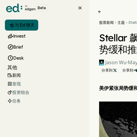

Beta

股票新闻
主题
Ste



与 Ed 聊天
Hyp
缘政
Stella

Invest
市场
势缓和推

Brief

Desk
Jason Wu
·
May
其他
分享到

分享到
新闻

发现

美伊紧张局势缓和引
投资组合

任务