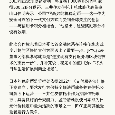
30日推出返现促销活动，每兑换1,000点积分即可获
得500点积分返还。三井住友信托卡总裁兼代表董事
山口伸明表示，公司"很高兴能将稳定币——这一作为
安全可靠的下一代支付方式而受到全球关注的创新
——与信用卡积分相结合。"他指出，这些奖励积分不
设有效期。
此次合作标志着日本受监管金融体系在连接传统忠诚
度计划与区块链支付方面迈出了重要一步。JPYC代表
董事冈部典孝称此举是"连接现有支付服务与区块链技
术的重要一步"，并补充说，稳定币的使用预计"将从
日常生活扩展到商业场景"。
日本的稳定币监管框架依据2022年《支付服务法》修
正案建立，要求发行方保持全额法币储备并在信托公
司牌照下运营——三井住友信托卡作为持牌信托银
行，具备良好的合规能力。监管清晰度使日本成为日
元计价稳定币最为活跃的市场之一，JPYC正与其他受
监管发行方竞争。