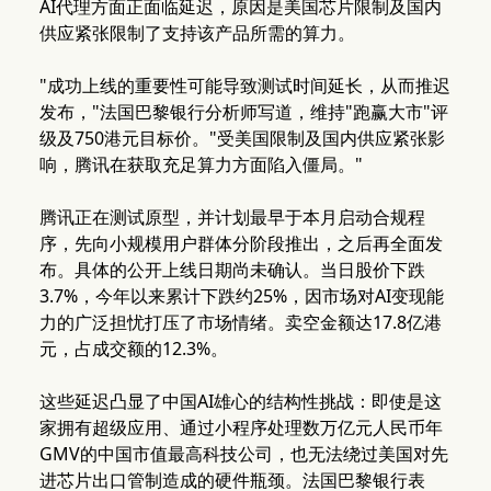
AI代理方面正面临延迟，原因是美国芯片限制及国内
供应紧张限制了支持该产品所需的算力。
"成功上线的重要性可能导致测试时间延长，从而推迟
发布，"法国巴黎银行分析师写道，维持"跑赢大市"评
级及750港元目标价。"受美国限制及国内供应紧张影
响，腾讯在获取充足算力方面陷入僵局。"
腾讯正在测试原型，并计划最早于本月启动合规程
序，先向小规模用户群体分阶段推出，之后再全面发
布。具体的公开上线日期尚未确认。当日股价下跌
3.7%，今年以来累计下跌约25%，因市场对AI变现能
力的广泛担忧打压了市场情绪。卖空金额达17.8亿港
元，占成交额的12.3%。
这些延迟凸显了中国AI雄心的结构性挑战：即使是这
家拥有超级应用、通过小程序处理数万亿元人民币年
GMV的中国市值最高科技公司，也无法绕过美国对先
进芯片出口管制造成的硬件瓶颈。法国巴黎银行表