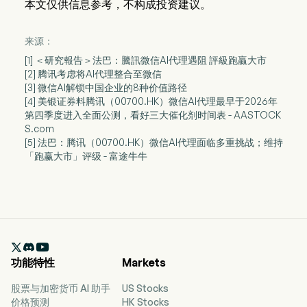
本文仅供信息参考，不构成投资建议。
来源：
[1] ＜研究報告＞法巴：騰訊微信AI代理遇阻 評級跑贏大市
[2] 腾讯考虑将AI代理整合至微信
[3] 微信AI解锁中国企业的8种价值路径
[4] 美银证券料腾讯（00700.HK）微信AI代理最早于2026年
第四季度进入全面公测，看好三大催化剂时间表 - AASTOCK
S.com
[5] 法巴：腾讯（00700.HK）微信AI代理面临多重挑战；维持
「跑赢大市」评级 - 富途牛牛

功能特性
Markets
股票与加密货币 AI 助手
US Stocks
价格预测
HK Stocks