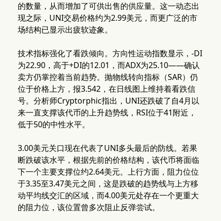
的数量，从而增加了可供出售的供应量。这一动态出
现之际，UNI交易价格约为2.99美元，而更广泛的市
场结构已显示出疲软迹象。
技术指标强化了看跌倾向。方向性运动指数显示，-DI
为22.90，高于+DI的12.01，而ADX为25.10——确认
卖方仍掌控着当前趋势。抛物线转向指标（SAR）仍
位于价格上方，报3.542，在日线图上维持着看跌信
号。分析师Cryptorphic指出，UNI还跌破了自4月以
来一直支撑该代币的上升趋势线，RSI位于41附近，
低于50的中性水平。
3.00美元关口现在代表了UNI多头最后的防线。若果
断跌破该水平，根据先前的价格结构，该代币将面临
下一个主要支撑位约2.64美元。上行方面，阻力位位
于3.35至3.47美元之间，这是跌破的趋势线与上方移
动平均线交汇的区域，而4.00美元处存在一个更重大
的阻力位，该位置曾多次阻止反弹尝试。