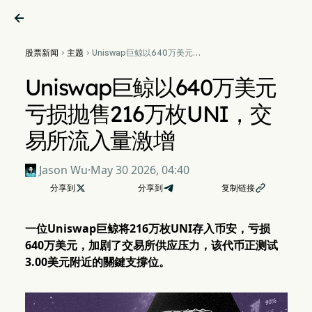

股票新闻
主题
Uniswap巨鲸以640万美元亏


损抛售216万枚UNI，交易所流
入量激增
Uniswap巨鲸以640万美元
亏损抛售216万枚UNI，交
易所流入量激增
Jason Wu
·
May 30 2026, 04:40
分享到

分享到
复制链接

一位Uniswap巨鲸将216万枚UNI存入币安，亏损
640万美元，加剧了交易所供应压力，该代币正测试
3.00美元附近的關鍵支撐位。