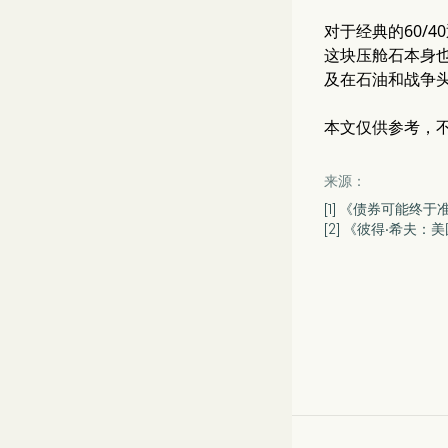
对于经典的60/
这块压舱石本身
及在石油和战争
本文仅供参考，
来源：
[1] 《债券可能终
[2] 《彼得·希夫：