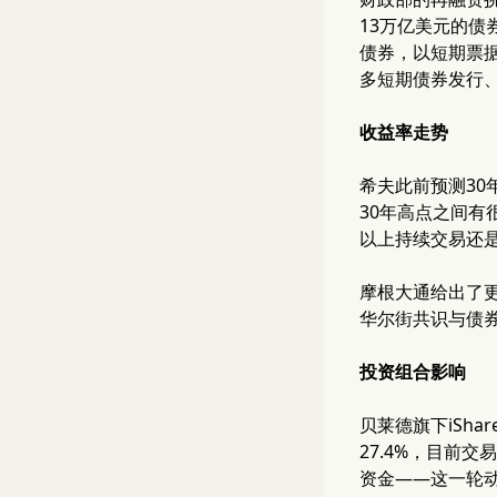
13万亿美元的
债券，以短期票
多短期债券发行
收益率走势
希夫此前预测30
30年高点之间有
以上持续交易还是
摩根大通给出了更
华尔街共识与债
投资组合影响
贝莱德旗下iSha
27.4%，目前交
资金——这一轮