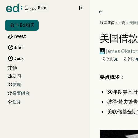

Beta

股票新闻
主题
美国



与 Ed 聊天
本，
美国借款

Invest

Brief
James Okafor

Desk
分享到

分享到
其他
新闻

要点概述：
发现

30年期美国
投资组合

彼得·希夫警
任务
美联储基金期