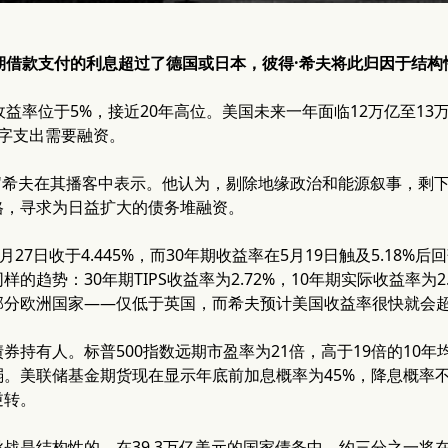
年期借款支付的利息超过了德国或日本，彼得·希夫将此归因于结
收益率位于5%，接近20年高位。美国未来一年面临12万亿至1
赤字支出需要融资。
，"希夫在其播客中表示。他认为，剔除地缘政治和能源叙事，剩
格，寻求为日益扩大的债务堆融资。
月27日收于4.445%，而30年期收益率在5月19日触及5.18
的趋势：30年期TIPS收益率为2.72%，10年期实际收益率为
部分欧洲国家——仅低于英国，而希夫预计美国收益率很快就会
券持有人。标普500指数远期市盈率为21倍，高于19倍的10
。美联储基金期货现在显示年底前加息概率为45%，降息概率
逆转。
战是结构性的。在39.3万亿美元的国家债务中，约三分之一将在