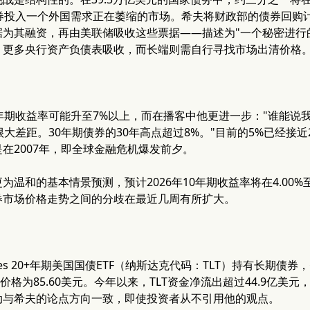
债券投入一个外国需求正在萎缩的市场。希夫将财政部的债券回购
据为其融资，再由美联储吸收这些票据——描述为"一个秘密进行
、更多央行资产负债表吸收，而长端则需自行寻找市场出清价格
年期收益率可能升至7%以上，而在播客中他更进一步："谁能说我
很大差距。30年期债券的30年高点超过8%。"目前的5%已经接近
在2007年，即全球金融危机爆发前夕。
为温和的基本情景预测，预计2026年10年期收益率将在4.00%
券市场价格走势之间的分歧在最近几周有所扩大。
res 20+年期美国国债ETF（纳斯达克代码：TLT）持有长期债
易价格为85.60美元。今年以来，TLT资金净流出超过44.9亿美元
动与希夫的论点方向一致，即使投资者从不引用他的观点。