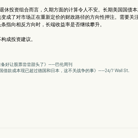
40退休投资组合而言，久期方面的计算令人不安。长期美国国债
也变成了对市场正在重新定价的财政路径的方向性押注。需要关
头条指向相反方向时，长端收益率是否继续攀升。
不构成投资建议。
于准备好让股票尝尝甜头了》——巴伦周刊
美国借款成本现已超过德国和日本，这不关战争的事》——24/7 Wall St.