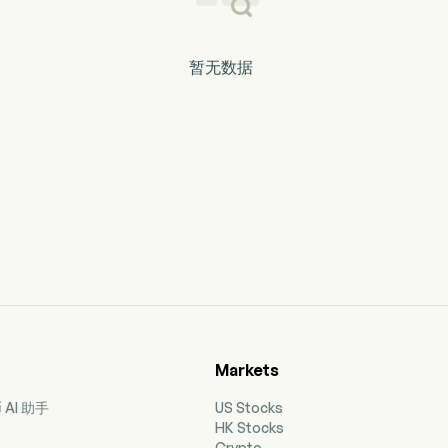
暂无数据
Markets
AI 助手
US Stocks
HK Stocks
Crypto