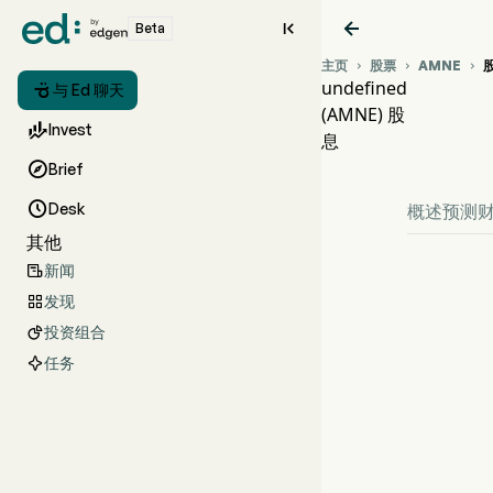


Beta
主页
股票
AMNE



undefined

与 Ed 聊天
(AMNE) 股
AM

Invest
息
und

Brief

Desk
概述
预测
其他
新闻

发现

投资组合

任务