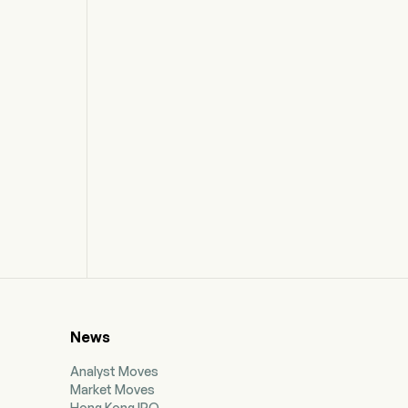
News
Analyst Moves
Market Moves
Hong Kong IPO