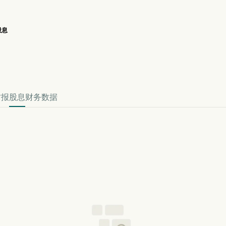
股息
NE 股价走势图
efined 股息
财报
股息
财务数据