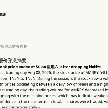
预测
RRY 股价走势图
efined 股票价格预测
财报
股息
财务数据
Y 股价预测摘要
ock price ended at
$0
on
星期六
, after dropping
NaN%
est trading day
Aug 08, 2026
, the stock price of
AMRRY
fell 
from $
NaN
to $
NaN
. During the session, the stock saw a vola
ith prices oscillating between a daily low of $
NaN
and a high
est trading day, the trading volume for
AMRRY
decreased b
igning with the declining prices, which may indicate weake
fidence in the near term. In total,
--
shares were traded, wi
lue of approximately
--
.