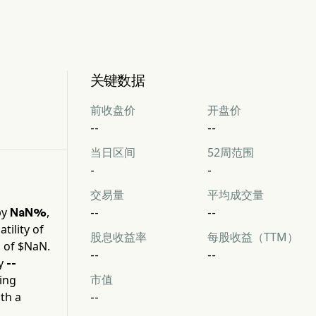
关键数据
前收盘价
开盘价
--
--
当日区间
52周范围
-
-
交易量
平均成交量
by
,
NaN%
--
--
tility of
股息收益率
每股收益（TTM）
 of $
NaN
.
--
--
y
--
市值
ning
th a
--