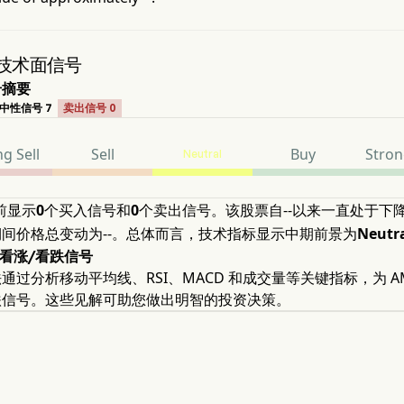
 技术面信号
号摘要
中性信号 7
卖出信号 0
g Sell
Sell
Buy
Stron
Neutral
目前显示
0
个买入信号和
0
个卖出信号。该股票自--以来一直处于下
间价格总变动为--。总体而言，技术指标显示中期前景为
Neutr
的看涨/看跌信号
通过分析移动平均线、RSI、MACD 和成交量等关键指标，为 AM
跌信号。这些见解可助您做出明智的投资决策。