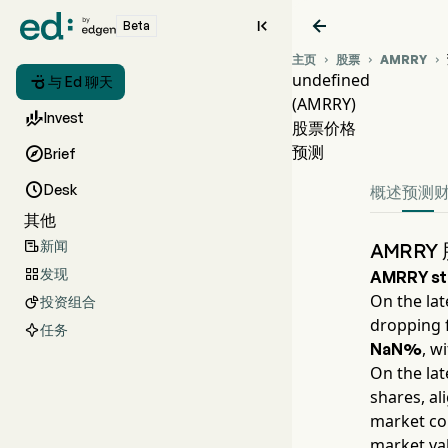


Beta
主页
股票
AMRRY



undefined

与 Ed 聊天
(AMRRY)
AM

Invest
股票价格
und
预测

Brief

Desk
概述
预测
其他
新闻

AMRR
发现

AMRRY
st
On the lat
投资组合

dropping 
任务
, w
NaN%
On the lat
shares, al
market con
market va