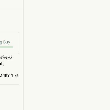
g Buy
降趋势状
al
。
RRY 生成