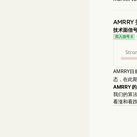
AMRRY
技术面信
买入信号 0
Stron
AMRRY
态，在此期
AMRRY 
我们的算法
看涨和看