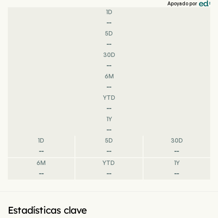
Apoyado por
1D
--
5D
--
30D
--
6M
--
YTD
--
1Y
--
1D
5D
30D
--
--
--
6M
YTD
1Y
--
--
--
Estadísticas clave