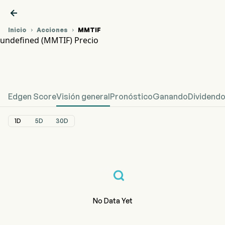

Inicio
Acciones
MMTIF


undefined (MMTIF) Precio
Gráfico del Precio de Acciones MMTIF
undefined Precio
Edgen Score
Visión general
Pronóstico
Ganando
Dividend
1D
5D
30D
No Data Yet