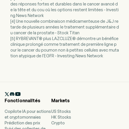
des réponses fortes et durables dans le cancer avancé d
e la tête et du cou où les options restent limitées - Investi
ng News Network
[4] Une nouvelle combinaison médicamenteuse de J&J re
tarde de plusieurs années le traitement supplémentaire d
u cancer de la prostate - Stock Titan
[5] RYBREVANT® plus LAZCLUZE® démontre un bénéfice
clinique prolongé comme traitement de première ligne p
our le cancer du poumon non à petites cellules avec muta
tion atypique de l'EGFR - Investing News Network

Fonctionnalités
Markets
Copilote IA pour actions
US Stocks
et cryptomonnaies
HK Stocks
Prédiction des prix
Crypto
Suivi des collectes de