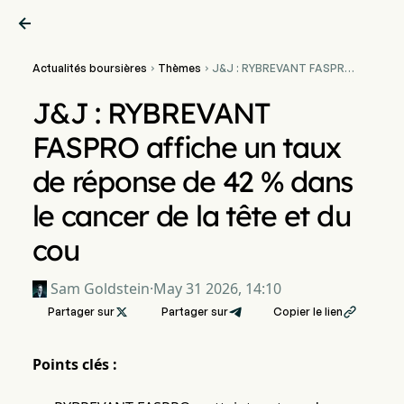

Actualités boursières
Thèmes
J&J : RYBREVANT FASPRO


affiche un taux de réponse
de 42 % dans le cancer de
J&J : RYBREVANT
la tête et du cou
FASPRO affiche un taux
de réponse de 42 % dans
le cancer de la tête et du
cou
Sam Goldstein
·
May 31 2026, 14:10
Partager sur

Partager sur
Copier le lien

Points clés :