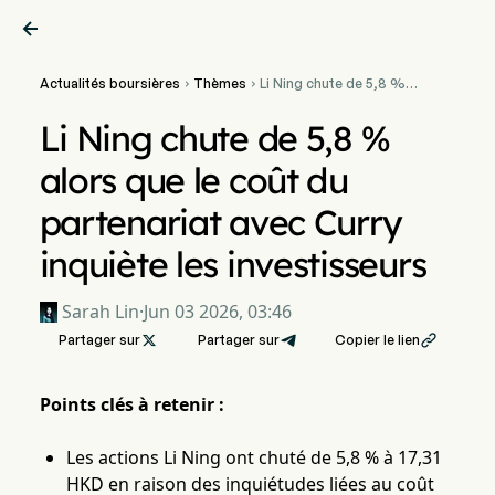

Actualités boursières
Thèmes
Li Ning chute de 5,8 %


alors que le coût du
partenariat avec Curry
Li Ning chute de 5,8 %
inquiète les investisseurs
alors que le coût du
partenariat avec Curry
inquiète les investisseurs
Sarah Lin
·
Jun 03 2026, 03:46
Partager sur

Partager sur
Copier le lien

Points clés à retenir :
Les actions Li Ning ont chuté de 5,8 % à 17,31
HKD en raison des inquiétudes liées au coût