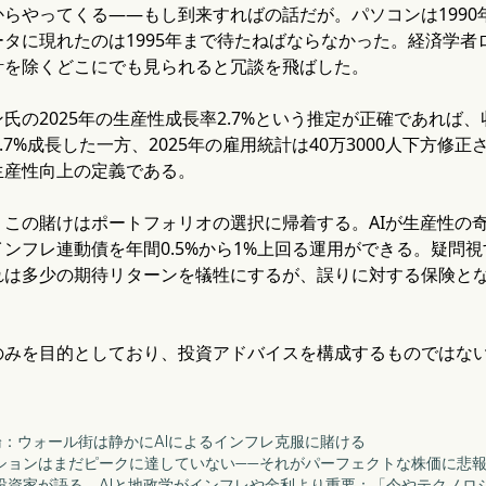
らやってくる——もし到来すればの話だが。パソコンは199
タに現れたのは1995年まで待たねばならなかった。経済学者ロ
計を除くどこにでも見られると冗談を飛ばした。
氏の2025年の生産性成長率2.7%という推定が正確であれば
3.7%成長した一方、2025年の雇用統計は40万3000人下方
生産性向上の定義である。
、この賭けはポートフォリオの選択に帰着する。AIが生産性の
ンフレ連動債を年間0.5%から1%上回る運用ができる。疑問視す
は多少の期待リターンを犠牲にするが、誤りに対する保険とな
のみを目的としており、投資アドバイスを構成するものではな
AI論：ウォール街は静かにAIによるインフレ克服に賭ける
レーションはまだピークに達していない——それがパーフェクトな株価に悲
者投資家が語る、AIと地政学がインフレや金利より重要：「今やテクノロジー人間