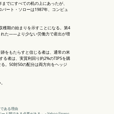
0年までにすべての机の上にあったが、
バート・ソローは1987年、コンピュ
、収穫期の始まりを示すことになる。第4
修正された——より少ない労働力で産出が増
奇跡をもたらすと信じる者は、通常の米
る者は、実質利回り約2%のTIPSを購
る。50対50の配分は両方向をヘッジ
い。
報である理由
である必要がある」 - Yahoo Financ