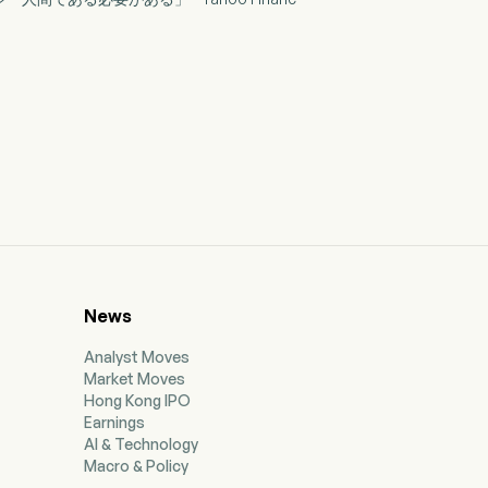
News
Analyst Moves
Market Moves
Hong Kong IPO
Earnings
AI & Technology
Macro & Policy