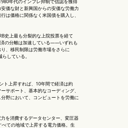
1980年代のインフレ抑制で信認を獲得
の安価な財と新興国からの安価な労働力
銀行は価格に関係なく米国債を購入し、
RB史上最も分裂的な上院投票を経て
経済の分離は加速している——いずれも
おり、移民制限は労働市場をさらに
減らしている。
ント上昇すれば、10年間で経済は約
タマーサポート、基本的なコーディング、
ス分野において、コンピュートを労働に
電力を消費するデータセンター、変圧器
すべての地域で上昇する電力価格。生