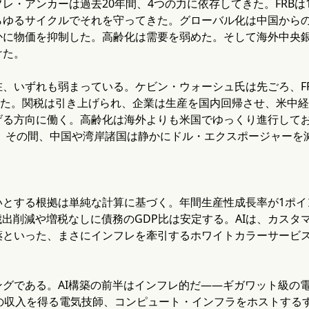
レ・アンカーは過去20年間、4つの力に依存してきた。FRBは
らゆるサイクルでそれを守ってきた。グローバル化は中国から
かに物価を抑制した。高齢化は需要を弱めた。そして海外中央
けた。
在、いずれも弱まっている。ケビン・ウォーシュ氏は先ごろ、F
任した。関税は引き上げられ、企業は生産を国内回帰させ、米中
げる方向に働く。高齢化は海外よりも米国でゆっくり進行して
いる。その間、中国や湾岸諸国は静かにドル・エクスポージャーを
いとする根拠は単純な計算に基づく。年間生産性成長率が1ポイ
歳出削減や増税なしに債務のGDP比は安定する。AIは、カス
薬といった、まさにインフレを牽引するホワイトカラーサービ
ングである。AI構築の前半はインフレ的だ——ギガワット級の
桁の収入を得る電気技師、コンピュート・インフラをホストする