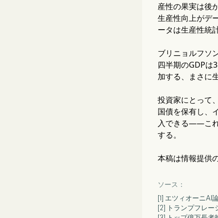
産性の果実は後か
生産性向上がデー
ータは生産性統
ブリニョルフソン
四半期のGDPは
加する、まさに
投資家にとって
国債を保有し、イ
入できる——これ
する。
本稿は情報提供
ソース：
[1] エツィオーニ
[2] トランプフ
[3] トップ億万長