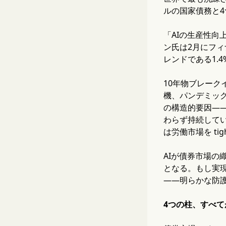
ルの国家債務と
「AIの生産性
ン氏は2月にフィ
レンドである1.
10年物ブレーク
機、パンデミッ
の構造的要因—
わらず持続してい
は労働市場を t
AIが債券市場の
となる。もし実
——明らかな防
4つの柱、すべて