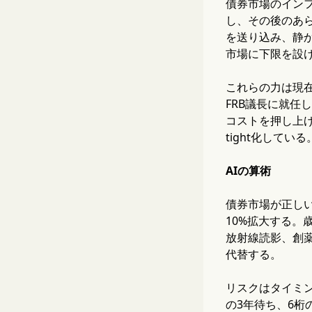
債券市場のインフ
し、その後のあ
を送り込み、静
市場に下限を設
これらの力は現
FRB議長に就
コストを押し上
tight化して
AIの算術
債券市場が正し
10%拡大する。
放射線読影、創
代替する。
リスクはタイミ
の3年待ち、6