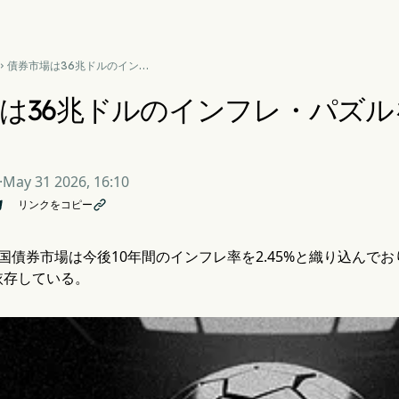
債券市場は36兆ドルのインフ

レ・パズルをAIで解決すると
賭ける
は36兆ドルのインフレ・パズル
·
May 31 2026, 16:10
リンクをコピー

国債券市場は今後10年間のインフレ率を2.45%と織り込んで
依存している。