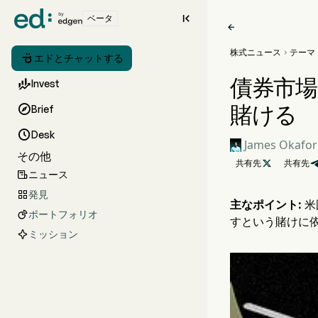

ベータ

株式ニュース
テーマ


エドとチャットする
債券市場

Invest
賭ける

Brief

Desk
James Okafor
その他
共有先

共有先
ニュース

発見

主なポイント:
米
ポートフォリオ

すという賭けに
ミッション