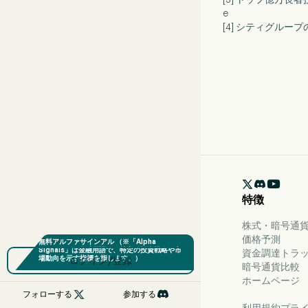
e
[4] シティグループ

特徴
株式・暗号通貨
価格予測
資金調達トラ
ログイン/登録
暗号通貨比較
ホームページ

フォローする
参加する
利用規約
プラ