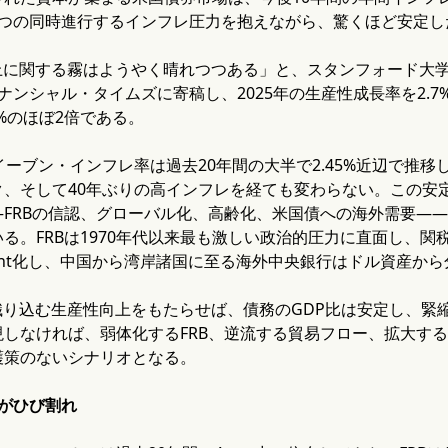
4つの同時進行するインフレ圧力を抱えながら、驚くほど安定し
向上に関する霧はようやく晴れつつある」と、スタンフォード大
ナンシャル・タイムズに寄稿し、2025年の生産性成長率を2.7
4%のほぼ2倍である。
イーブン・インフレ率は過去20年間の大半で2.45%近辺で推移
ク、そして40年ぶりの高インフレを経ても変わらない。この安
—FRBの信認、グローバル化、高齢化、米国債への海外需要—
る。FRBは1970年代以来最も激しい政治的圧力に直面し、
ight化し、中国から湾岸諸国に至る海外中央銀行はドル資産か
織り込む生産性向上をもたらせば、債務のGDP比は安定し、緊
現しなければ、弱体化するFRB、逆流する貿易フロー、拡大す
護策のないシナリオとなる。
がひび割れ