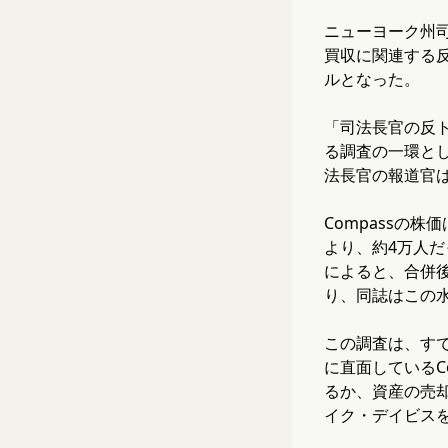
ニューヨーク州司法長
買収に関連する反
ルとなった。
「司法長官の反ト
る調査の一環とし
法長官の報道官は
Compassの株
より、約4万人だ
によると、合併
り、同誌はこの
この調査は、す
に直面しているC
るか、資産の売却
イク・デイビス