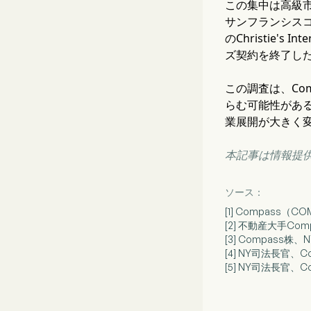
この集中は高級市
サンフランシスコ
のChristie'
ズ契約を終了し
この調査は、Co
らむ可能性がある
業展開が大きく
本記事は情報提
ソース：
[1] Compass
[2] 不動産大手C
[3] Compas
[4] NY司法長官、
[5] NY司法長官