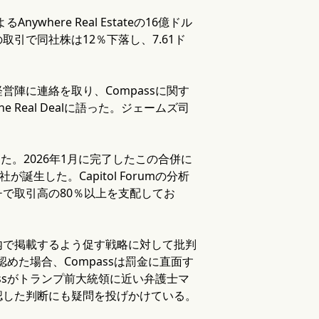
where Real Estateの16億ドル
引で同社株は12％下落し、7.61ド
陣に連絡を取り、Compassに関す
eal Dealに語った。ジェームズ司
した。2026年1月に完了したこの合併に
生した。Capitol Forumの分析
で取引高の80％以上を支配してお
内で掲載するよう促す戦略に対して批判
めた場合、Compassは罰金に直面す
ssがトランプ前大統領に近い弁護士マ
認した判断にも疑問を投げかけている。