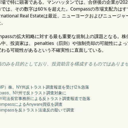
場で特に顕著である。マンハッタンでは、合併後の企業が202
では、その数字は60％を超えた。Compassの市場支配力はす
s International Real Estateは最近、ニューヨークおよ
た。
mpassの拡大戦略に対する最も重要な規制上の課題となる。株
中、投資家は、 penalties（罰則）や強制売却の可能性に
変わる可能性があるという不確実性に直面している。
供のみを目的としており、投資助言を構成するものではありま
（COMP）株、NY州反トラスト調査報道を受け12％急落
ompass、NY州で反トラスト調査対象に
s株、NY司法長官事務所による反トラスト調査報道で急落
CompassによるAnyware買収を調査
、Compassを反トラスト法違反の疑いで調査