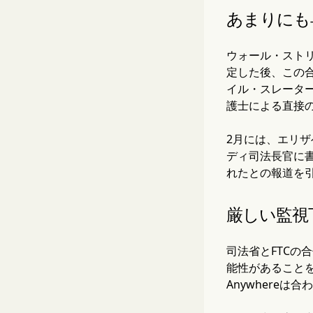
あまりにも
ウォール・スト
定した後、この
イル・スレーター
護士による直接
2月には、エリ
ディ司法長官に
れたとの報道を
厳しい監視
司法省とFTCの
能性があることを示す
Anywhere