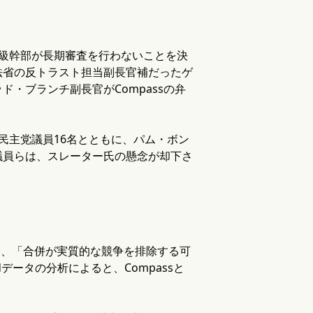
級幹部が長期審査を行わないことを決
法省の反トラスト担当副長官補だったゲ
・ブランチ副長官がCompassの弁
民主党議員16名とともに、パム・ボン
議員らは、スレーター氏の懸念が却下さ
合、「合併が実質的な競争を排除する可
fiedデータの分析によると、Compassと