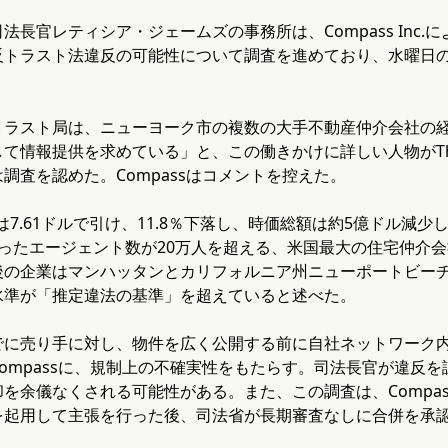
官レティシア・ジェームズの事務所は、Compass Inc.によるAny
トラスト法違反の可能性について調査を進めており、水曜日の取
ラスト局は、ニューヨーク市の複数の大手不動産仲介会社の経営
て情報提供を求めている」と、この働きかけに詳しい人物がThe R
調査を認めた。Compassはコメントを控えた。
価は7.61ドルで引け、11.8％下落し、時価総額は約5億ドル減少
ったエージェント数が20万人を超える、米国最大の住宅仲介会社が誕
後の企業はマンハッタンとカリフォルニア州ニューポートビーチ
水準が「推定違法の基準」を超えていると述べた。
でに売り手に対し、物件を広く公開する前に自社ネットワーク
ompassに、規制上の不確実性をもたらす。司法長官が違反を認
を余儀なくされる可能性がある。また、この調査は、Compa
を起用して主張を行った後、司法省が長期審査なしに合併を承