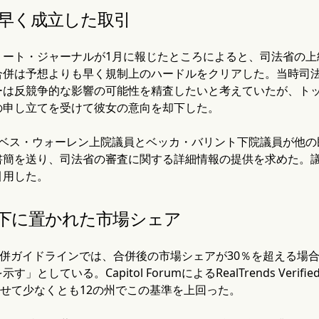
早く成立した取引
リート・ジャーナルが1月に報じたところによると、司法省の上
合併は予想よりも早く規制上のハードルをクリアした。当時司
は反競争的な影響の可能性を精査したいと考えていたが、トッド
の申し立てを受けて彼女の意向を却下した。
ザベス・ウォーレン上院議員とベッカ・バリント下院議員が他の
書簡を送り、司法省の審査に関する詳細情報の提供を求めた。
引用した。
下に置かれた市場シェア
合併ガイドラインでは、合併後の市場シェアが30％を超える場
」としている。Capitol ForumによるRealTrends Veri
は合わせて少なくとも12の州でこの基準を上回った。