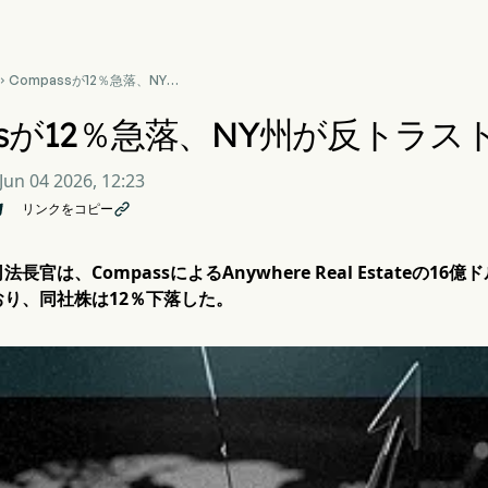
Compassが12％急落、NY州

が反トラスト問題を調査
assが12％急落、NY州が反トラ
Jun 04 2026, 12:23
リンクをコピー

長官は、CompassによるAnywhere Real Estateの
り、同社株は12％下落した。