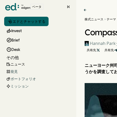

ベータ

株式ニュース
テーマ


エドとチャットする
Comp

Invest

Brief
Hannah Park
·

Desk
共有先

共有先
その他
ニュース

ニューヨーク州司法
うかを調査してお
発見

ポートフォリオ

ミッション