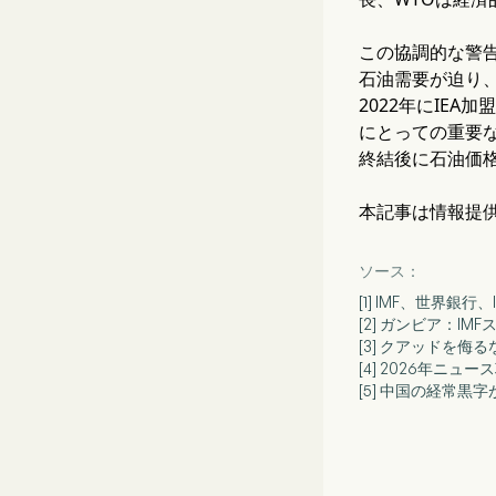
この協調的な警
石油需要が迫り
2022年にIE
にとっての重要
終結後に石油価
本記事は情報提
ソース：
[1] IMF、世界
[2] ガンビア：
[3] クアッドを侮る
[4] 2026年ニュ
[5] 中国の経常黒