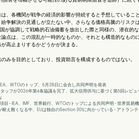
告は、各機関が戦争の経済的影響が持続すると予想しているこ
、紛争解決の見通しが立たない中、さらなる価格高騰のリスク
A加盟国が協調して戦略的石油備蓄を放出した際と同様の、潜在
な論点は、この混乱が一時的なものか、それとも構造的なもの
格が高止まりするかどうかが決まる。
供のみを目的としており、投資助言を構成するものではない。
銀行、IEA、WTOのトップ、5月28日に会合し共同声明を発表
IMFスタッフが2026年第4条協議を完了、拡大信用供与に基づく第5回レ
な
ース項目 - IEA、IMF、世界銀行、WTOのトップによる共同声明 - 世界貿易
字が耐え難くなる中、EUは独自のSection 301に向かっている - アトラ