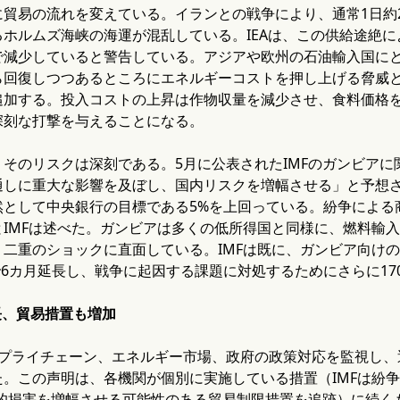
貿易の流れを変えている。イランとの戦争により、通常1日約2
るホルムズ海峡の海運が混乱している。IEAは、この供給途絶
で減少していると警告している。アジアや欧州の石油輸入国に
ら回復しつつあるところにエネルギーコストを押し上げる脅威
追加する。投入コストの上昇は作物収量を減少させ、食料価格
深刻な打撃を与えることになる。
そのリスクは深刻である。5月に公表されたIMFのガンビアに
通しに重大な影響を及ぼし、国内リスクを増幅させる」と予想
然として中央銀行の目標である5%を上回っている。紛争による
とIMFは述べた。ガンビアは多くの低所得国と同様に、燃料輸
二重のショックに直面している。IMFは既に、ガンビア向けの1
まで6カ月延長し、戦争に起因する課題に対処するためにさらに1
長、貿易措置も増加
サプライチェーン、エネルギー市場、政府の政策対応を監視し、
た。この声明は、各機関が個別に実施している措置（IMFは紛
済的損害を増幅させる可能性のある貿易制限措置を追跡）に続く