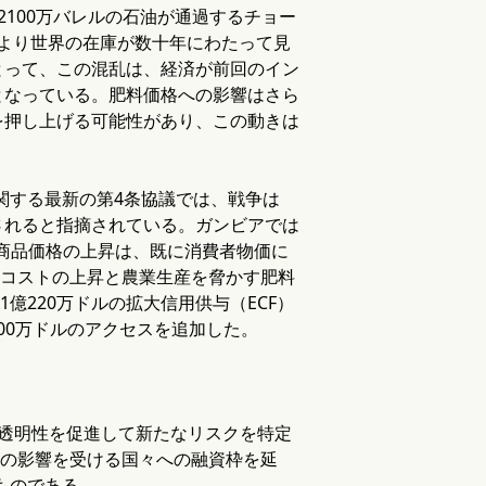
100万バレルの石油が通過するチョー
により世界の在庫が数十年にわたって見
とって、この混乱は、経済が前回のイン
となっている。肥料価格への影響はさら
を押し上げる可能性があり、この動きは
関する最新の第4条協議では、戦争は
されると指摘されている。ガンビアでは
商品価格の上昇は、既に消費者物価に
入コストの上昇と農業生産を脅かす肥料
億220万ドルの拡大信用供与（ECF）
700万ドルのアクセスを追加した。
透明性を促進して新たなリスクを特定
争の影響を受ける国々への融資枠を延
ものである。