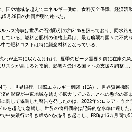
は、国や地域を超えてエネルギー供給、食料安全保障、経済活
は5月28日の共同声明で述べた。
ホルムズ海峡は世界の石油取引の約21%を扱っており、同水路
こしている。燃料と肥料の価格上昇は、最も脆弱な国々に不釣
る中で肥料コストは特に懸念材料となっている。
の流れが正常に戻らなければ、夏季のピーク需要を前に在庫の急
にリスクが高まると指摘。影響を受ける国々への支援を調整し
MF）、世界銀行、国際エネルギー機関（IEA）、世界貿易機関
経済的影響が中東地域を越えて拡大していることへの懸念の高ま
に関して協調した警告を発したのは、2022年のロシア・ウ
0ドルを超えて急騰し、世界の食料価格は記録的な水準に達し
で中央銀行の引き締めの波を引き起こし、FRBは16カ月間で5