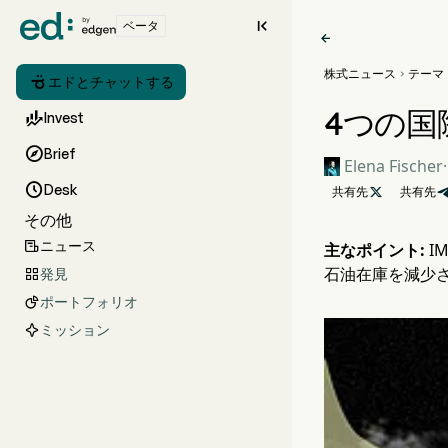

ベータ

株式ニュース
テーマ


エドとチャットする
4つの国

Invest

Brief
Elena Fischer
·

Desk
共有先

共有先
その他
ニュース

主なポイント:
I
石油在庫を減少
発見

ポートフォリオ

ミッション