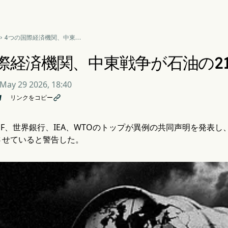
4つの国際経済機関、中東戦

争が石油の21%を脅かすと警
告
際経済機関、中東戦争が石油の2
May 29 2026, 18:40
リンクをコピー

MF、世界銀行、IEA、WTOのトップが異例の共同声明を発表
させていると警告した。