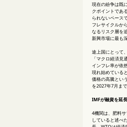
現在の紛争は既に
クポイントであ
られないペース
フレサイクルか
なるリスク層を
新興市場に最も
途上国にとって、
「マクロ経済見
インフレ率が依
現れ始めている
価格の高騰という
を2027年7月
IMFが融資を延
4機関は、肥料
していると述べ
長、WTOは経