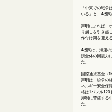
「中東での戦争
いる」と、4機関
声明によれば、
り崩しを引き起
作付け期を迎え
4機関は、海運
済全体の回復力
た。
国際通貨基金（I
声明は、紛争の
ネルギー安全保障
格は1バレル12
抑制に苦慮する中
た。