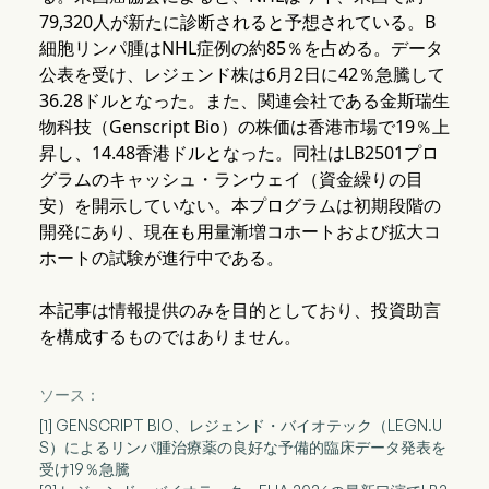
79,320人が新たに診断されると予想されている。B
細胞リンパ腫はNHL症例の約85％を占める。データ
公表を受け、レジェンド株は6月2日に42％急騰して
36.28ドルとなった。また、関連会社である金斯瑞生
物科技（Genscript Bio）の株価は香港市場で19％上
昇し、14.48香港ドルとなった。同社はLB2501プロ
グラムのキャッシュ・ランウェイ（資金繰りの目
安）を開示していない。本プログラムは初期段階の
開発にあり、現在も用量漸増コホートおよび拡大コ
ホートの試験が進行中である。
本記事は情報提供のみを目的としており、投資助言
を構成するものではありません。
ソース：
[1] GENSCRIPT BIO、レジェンド・バイオテック（LEGN.U
S）によるリンパ腫治療薬の良好な予備的臨床データ発表を
受け19％急騰