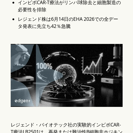
インビボCAR-T療法がリンパ球除去と細胞製造の
必要性を排除
レジェンド株は6月14日のEHA 2026での全デー
タ発表に先立ち42％急騰
レジェンド・バイオテック社の実験的インビボCAR-
T療法LB2501は、再発または難治性B細胞非ホジキン