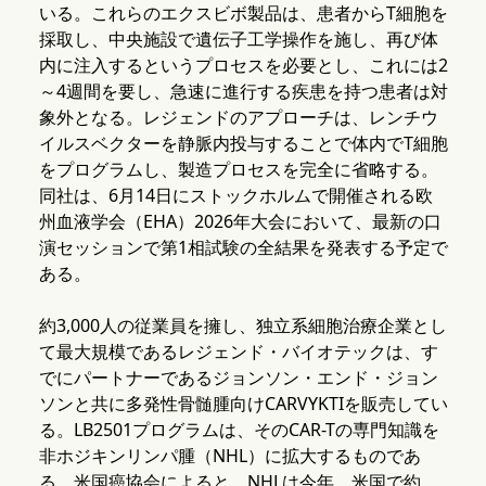
いる。これらのエクスビボ製品は、患者からT細胞を
採取し、中央施設で遺伝子工学操作を施し、再び体
内に注入するというプロセスを必要とし、これには2
～4週間を要し、急速に進行する疾患を持つ患者は対
象外となる。レジェンドのアプローチは、レンチウ
イルスベクターを静脈内投与することで体内でT細胞
をプログラムし、製造プロセスを完全に省略する。
同社は、6月14日にストックホルムで開催される欧
州血液学会（EHA）2026年大会において、最新の口
演セッションで第1相試験の全結果を発表する予定で
ある。
約3,000人の従業員を擁し、独立系細胞治療企業とし
て最大規模であるレジェンド・バイオテックは、す
でにパートナーであるジョンソン・エンド・ジョン
ソンと共に多発性骨髄腫向けCARVYKTIを販売してい
る。LB2501プログラムは、そのCAR-Tの専門知識を
非ホジキンリンパ腫（NHL）に拡大するものであ
る。米国癌協会によると、NHLは今年、米国で約