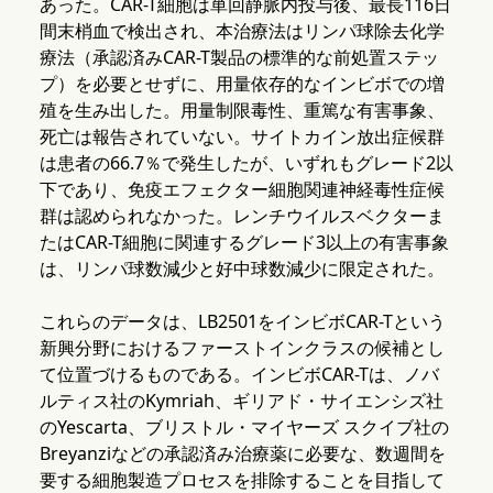
あった。CAR-T細胞は単回静脈内投与後、最長116日
間末梢血で検出され、本治療法はリンパ球除去化学
療法（承認済みCAR-T製品の標準的な前処置ステッ
プ）を必要とせずに、用量依存的なインビボでの増
殖を生み出した。用量制限毒性、重篤な有害事象、
死亡は報告されていない。サイトカイン放出症候群
は患者の66.7％で発生したが、いずれもグレード2以
下であり、免疫エフェクター細胞関連神経毒性症候
群は認められなかった。レンチウイルスベクターま
たはCAR-T細胞に関連するグレード3以上の有害事象
は、リンパ球数減少と好中球数減少に限定された。
これらのデータは、LB2501をインビボCAR-Tという
新興分野におけるファーストインクラスの候補とし
て位置づけるものである。インビボCAR-Tは、ノバ
ルティス社のKymriah、ギリアド・サイエンシズ社
のYescarta、ブリストル・マイヤーズ スクイブ社の
Breyanziなどの承認済み治療薬に必要な、数週間を
要する細胞製造プロセスを排除することを目指して