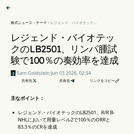

株式ニュース
テーマ
レジェンド・バイオテックの


LB2501、リンパ腫試験で
100％の奏効率を達成
レジェンド・バイオテッ
クのLB2501、リンパ腫試
験で100％の奏効率を達成
Sam Goldstein
·
Jun 03 2026, 02:34
共有先

共有先
リンクをコピー

主なポイント：
レジェンド・バイオテックのLB2501、R/R B-
NHLにおいて用量レベル2で100％のORRと
83.3％のCRを達成