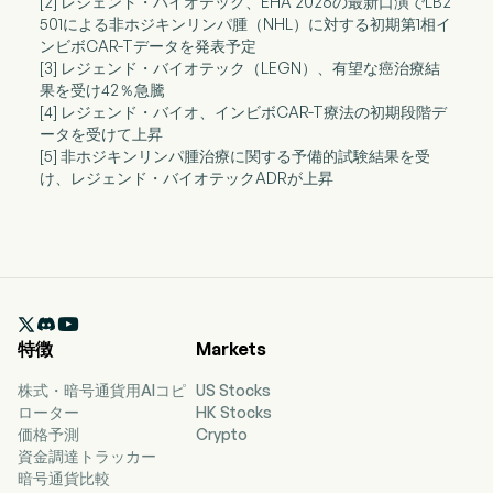
[2] レジェンド・バイオテック、EHA 2026の最新口演でLB2
501による非ホジキンリンパ腫（NHL）に対する初期第1相イ
ンビボCAR-Tデータを発表予定
[3] レジェンド・バイオテック（LEGN）、有望な癌治療結
果を受け42％急騰
[4] レジェンド・バイオ、インビボCAR-T療法の初期段階デ
ータを受けて上昇
[5] 非ホジキンリンパ腫治療に関する予備的試験結果を受
け、レジェンド・バイオテックADRが上昇

特徴
Markets
株式・暗号通貨用AIコピ
US Stocks
ローター
HK Stocks
価格予測
Crypto
資金調達トラッカー
暗号通貨比較