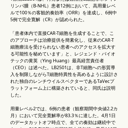
リンパ腫（B-NHL）患者12例において、高用量レベ
ルで100％の客観的奏効率（ORR）を達成し、6例中
5例で完全寛解（CR）が認められた。
「患者体内で直接CAR-T細胞を生成することで、こ
のアプローチは治療提供を簡素化し、従来のCAR-T
細胞療法を受けられない患者へのアクセスを拡大す
る可能性を秘めています」と、レジェンド・バイオ
テックの黄英（Ying Huang）最高経営責任者
（CEO）は述べた。LB2501は、非T細胞への形質導
入を制限しながらT細胞特異性を高めるように設計さ
れた独自のレンチウイルスベクターであるTaVecプ
ラットフォーム上に構築されていると、同氏は説明
した。
用量レベル2では、6例の患者（観察期間中央値2.2カ
月）において完全寛解率が83.3％に達した。4月1日
のデータカットオフ時点で、全ての奏効は継続中で