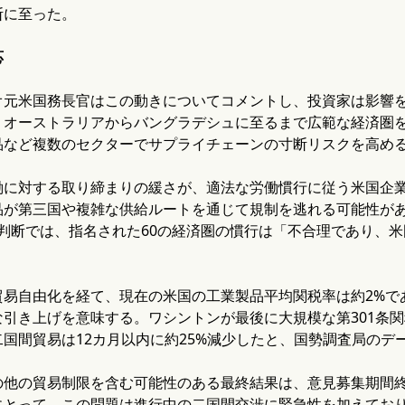
断に至った。
応
オ元米国務長官はこの動きについてコメントし、投資家は影響
。オーストラリアからバングラデシュに至るまで広範な経済圏
品など複数のセクターでサプライチェーンの寸断リスクを高め
働に対する取り締まりの緩さが、適法な労働慣行に従う米国企
が第三国や複雑な供給ルートを通じて規制を逃れる可能性がある
の判断では、指名された60の経済圏の慣行は「不合理であり、
自由化を経て、現在の米国の工業製品平均関税率は約2%であるため、
引き上げを意味する。ワシントンが最後に大規模な第301条関
国間貿易は12カ月以内に約25%減少したと、国勢調査局のデ
の他の貿易制限を含む可能性のある最終結果は、意見募集期間
にとって、この問題は進行中の二国間交渉に緊急性を加えてお