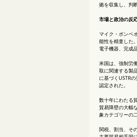
拠を収集し、判
市場と政治の反
マイク・ポンペ
能性を精査した
電子機器、完成
米国は、強制労
取に関連する製品
に基づくUSTR
認定された。
数十年にわたる貿易
貿易障壁の大幅な
象カテゴリーの二
関税、割当、そ
主要貿易相手国