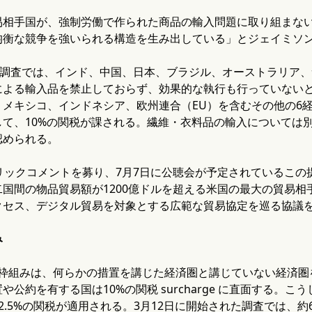
易相手国が、強制労働で作られた商品の輸入問題に取り組まな
均衡な競争を強いられる構造を生み出している」とジェイミソン
く調査では、インド、中国、日本、ブラジル、オーストラリア、
よる輸入品を禁止しておらず、効果的な執行も行っていないと特
、メキシコ、インドネシア、欧州連合（EU）を含むその他の6
して、10%の関税が課される。繊維・衣料品の輸入については
認められる。
リックコメントを募り、7月7日に公聴会が予定されているこ
国間の物品貿易額が1200億ドルを超える米国の最大の貿易
クセス、デジタル貿易を対象とする広範な貿易協定を巡る協議
み
する枠組みは、何らかの措置を講じた経済圏と講じていない経済
や公約を有する国は10%の関税 surcharge に直面する。
2.5%の関税が適用される。3月12日に開始された調査では、約