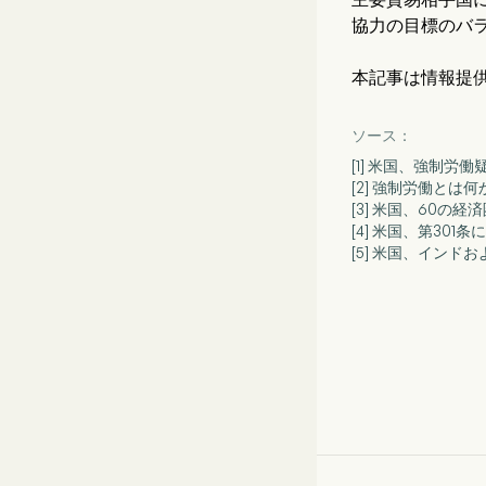
協力の目標のバ
本記事は情報提
ソース：
[1] 米国、強制労
[2] 強制労働と
[3] 米国、60の
[4] 米国、第30
[5] 米国、イン