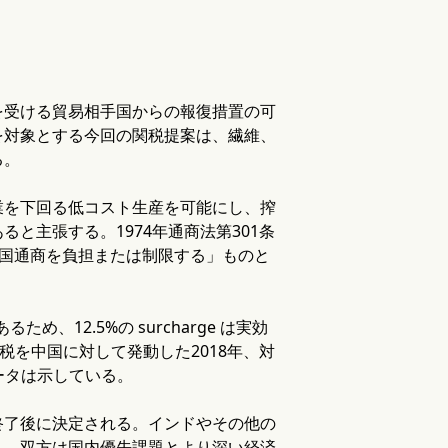
を受ける貿易相手国からの報復措置の可
を対象とする今回の関税提案は、繊維、
る。
業を下回る低コスト生産を可能にし、搾
と主張する。1974年通商法第301条
米国通商を負担または制限する」ものと
12.5%の surcharge は実効
税を中国に対して発動した2018年、対
ータは示している。
終了後に決定される。インドやその他の
り、双方は国内優先課題とより深い経済