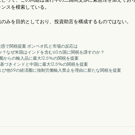
ランスを模索している。
供のみを目的としており、投資助言を構成するものではない。
働疑惑で関税提案 ポンペオ氏と市場の反応は
は何か？なぜ米国はインドを含む60カ国に関税を課すのか？
経済圏からの輸入品に最大12.5%の関税を提案
1条に基づきインドと中国に最大12.5%の関税を提案
ドおよび他59の経済圏に強制労働輸入禁止を理由に新たな関税を提案