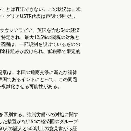
いことは容認できない。この状況は、米
・グリアUSTR代表は声明で述べた。
サウジアラビア、英国を含む54の経済
定され、最大12.5%の関税の対象と
経済圏は、一部規制を設けているものの
別途枠組みが設けられ、低税率で限定的
の提案は、米国の通商交渉に新たな複雑
相手国であるインドにとって、この問題
を複雑化させる可能性がある。
圏を区別する。強制労働への対処に関す
こうした措置がない54の経済圏のグループ
60人の証人と500以上の意見書から証