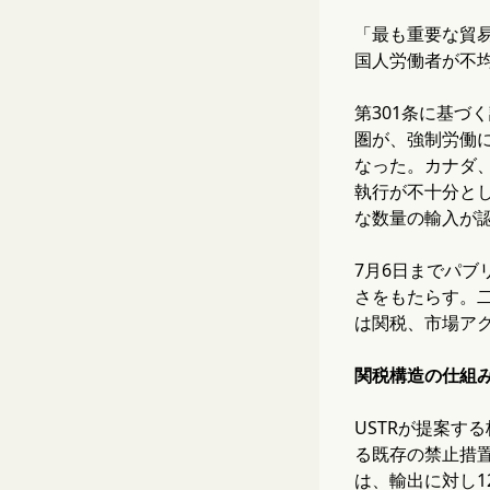
「最も重要な貿
国人労働者が不
第301条に基づ
圏が、強制労働に
なった。カナダ
執行が不十分と
な数量の輸入が
7月6日までパブ
さをもたらす。二
は関税、市場ア
関税構造の仕組
USTRが提案
る既存の禁止措置
は、輸出に対し1