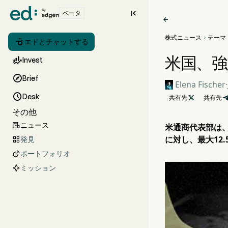

ベータ

株式ニュース
テーマ


エドとチャットする
米国、強

Invest

Brief
Elena Fischer
·

Desk
共有先

共有先
その他
ニュース

米通商代表部は
に対し、最大12
発見

ポートフォリオ

ミッション