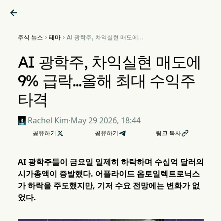

주식 뉴스
테마
AI 광학주, 차익실현 매도에


9% 급락…올해 최대 수익주
타격
AI 광학주, 차익실현 매도에
9% 급락…올해 최대 수익주
타격
Rachel Kim
·
May 29 2026, 18:44
공유하기

공유하기
링크 복사

AI 광학주들이 금요일 일제히 하락하며 수십억 달러의
시가총액이 증발했다. 어플라이드 옵토일렉트로닉스
가 하락을 주도했지만, 기저 수요 전망에는 변화가 없
었다.