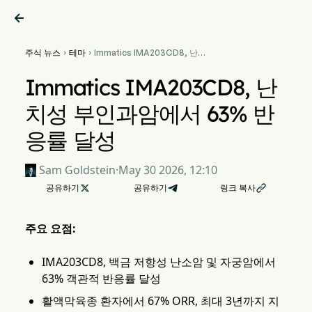

주식 뉴스
테마
Immatics IMA203CD8, 난


치성 부인과암에서 63% 반응
률 달성
Immatics IMA203CD8, 난
치성 부인과암에서 63% 반
응률 달성
Sam Goldstein
·
May 30 2026, 12:10
공유하기

공유하기
링크 복사

주요 요점:
IMA203CD8, 백금 저항성 난소암 및 자궁암에서
63% 객관적 반응률 달성
활액막육종 환자에서 67% ORR, 최대 3년까지 지