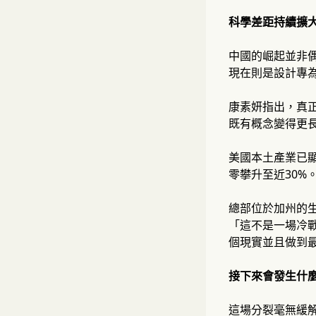
科學差距持續擴
中國的崛起並非
現在則是設計專
康素妍指出，真
既有概念變得更
美國本土產業已顯
零攀升至近30%
總部位於加州的生
「這不是一場冷戰
個現實並且做到
接下來會發生什
這場分裂毫無緩