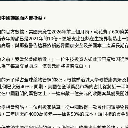
因中國議題而內部撕裂。
的官方數據，美國藥廠在2026年前三個月內，就花費了600
去年總額已是2021年的10倍。這場支出狂熱在生技界製造出
的高層，與那些警告這種依賴威脅國家安全及美國本土產業長期
做之前，我當然會繼續做，」一位生技投資人如此形容這種囚徒
意為了每筆交易賺取一億美元而將道德洗白。」
的分子僅占全球藥物管線的8%。根據喬治城大學教授康素妍及其
個比例已突破40%。同期，美國在全球藥品市場的占比從將近一半
立在中國發明的藥物之上，一連串數十億美元的收購案與備受關
學相當殘酷。一位創投家估算，從中國取得一款最佳同類藥物授
，三年則需約4000萬美元——節省50%的成本，讓同樣的資
兩倍的錢才能做出所有的藥，那我們就只能做出半數的藥物，」