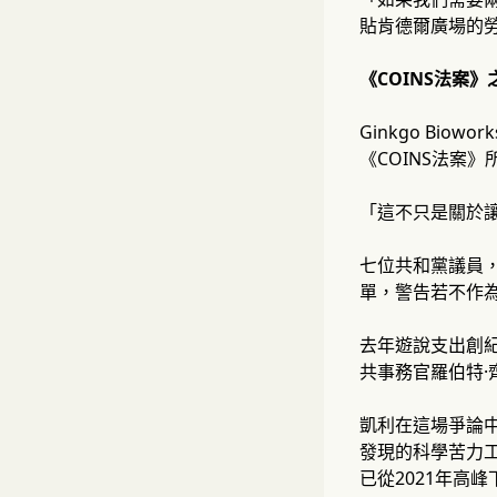
貼肯德爾廣場的
《COINS法案》
Ginkgo B
《COINS法案
「這不只是關於
七位共和黨議員，
單，警告若不作
去年遊說支出創
共事務官羅伯特
凱利在這場爭論中
發現的科學苦力工
已從2021年高