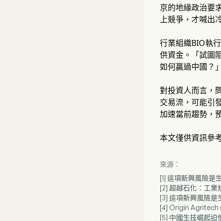
京的地緣政治要
上競爭，才喊出
行業組織BIO執
供資金。「試圖
如何贏過中國？
對投資人而言，問
交易流，可能引
加速當前趨勢，預
本文僅供資訊參
來源：
[1] 這項新興風險
[2] 超越石化：工業
[3] 這項新興風險
[4] Origin Agr
[5] 中國生技崛