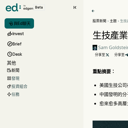

Beta

股票新聞
主題
生技



與Ed聊天
依賴
生技產業

Invest

Brief
Sam Goldstei

Desk
分享至

分享至
其他
新聞

重點摘要：
發現

美國生技公司
投資組合

中國發明的分
任務
愈來愈多高層