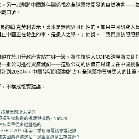
求。另一派則將中國夥伴關係視為全球藥物開發的自然演進——
冷戰口號。
行長約翰·克勞利表示，資本是無國界且理性的。如果中國研究人
阻止中國正在發生的事，是愚人之舉，」他說。「我們應該照照
」
題在於川普政府會站在哪一邊。將生技納入COINS清單將立即
發一批公司進行資產減記——這些公司的估值正是建立在中國授
計到2030年，中國發明的藥物將占有全球藥物管線更大的比重
考，不構成投資建議。
是生技產業前所未見的
規模生物製造的挑戰與機遇 - Nature
是生技產業從未經歷過的
itech (SEED) 2026年第二季財報電話會議記錄
起迫使美國業界選邊站：是盟友還是生存威脅？