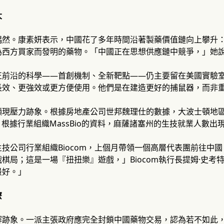
大
偶然。康素妍表示，中國花了多年時間沿著製藥價值鏈向上攀升
為西方買家而發明的藥物。「中國正在思想供應鏈中競爭，」她
正前沿的科學——首創機制、全新靶點——仍主要留在美國實驗
長效、更強效或更方便使用。他們是在建造更好的捕鼠器，而非
現壓力跡象。根據房地產公司世邦魏理仕的數據，大波士頓地區
。根據行業組織MassBio的資料，麻薩諸塞州的生技就業人數
技公司行業組織Biocom，上個月帶領一個高層代表團前往中
棋局；這是一場『扭扭樂』遊戲，」Biocom執行長提姆·史
最好。」
麼
解跡象。一派主張政府應完全封鎖中國藥物交易，認為若不如此