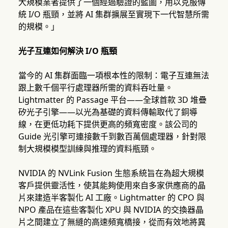
大規模業者提供了一個經過驗證的藍圖，用以克服傳
統 I/O 瓶頸，並將 AI 集群擴展至實現下一代智慧所需
的規模。」
光子互連如何解決 I/O 瓶頸
當今的 AI 集群面臨一項根本性的限制：電子互連無法
跟上數千個平行處理器所需的資料吞吐量。
Lightmatter 的 Passage 平台——全球首款 3D 堆疊
矽光子引擎——以光為基礎的資料傳輸取代了銅導
線，在更低功耗下提供更高的頻寬密度。該公司的
Guide 光引擎可連接數千到數百萬個處理器，針對限
制大規模模型訓練與推理的資料瓶頸。
NVIDIA 的 NVLink Fusion 生態系統旨在為超大規模
客戶提供靈活性，使其能夠使用來自多家供應商的晶
片來建造半客製化 AI 工廠。Lightmatter 的 CPO 與
NPO 產品在這些客製化 XPU 與 NVIDIA 的交換器晶
片之間建立了無縫的高速頻寬橋接，從而有效地將異