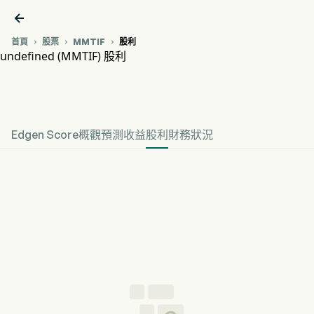

首頁
股票
MMTIF
股利



undefined (MMTIF) 股利
MMTIF 股價走勢圖
undefined 股利
Edgen Score
概觀
預測
收益
股利
財務狀況