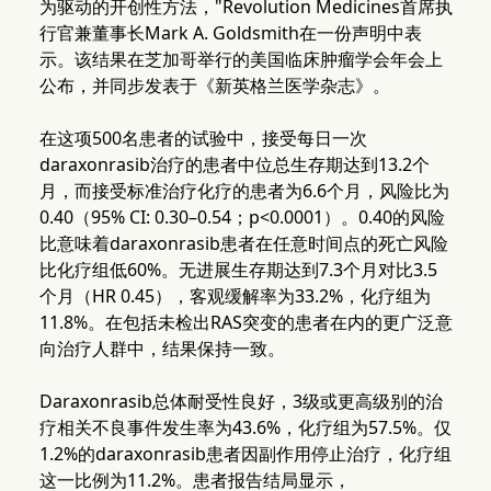
为驱动的开创性方法，"Revolution Medicines首席执
行官兼董事长Mark A. Goldsmith在一份声明中表
示。该结果在芝加哥举行的美国临床肿瘤学会年会上
公布，并同步发表于《新英格兰医学杂志》。
在这项500名患者的试验中，接受每日一次
daraxonrasib治疗的患者中位总生存期达到13.2个
月，而接受标准治疗化疗的患者为6.6个月，风险比为
0.40（95% CI: 0.30–0.54；p<0.0001）。0.40的风险
比意味着daraxonrasib患者在任意时间点的死亡风险
比化疗组低60%。无进展生存期达到7.3个月对比3.5
个月（HR 0.45），客观缓解率为33.2%，化疗组为
11.8%。在包括未检出RAS突变的患者在内的更广泛意
向治疗人群中，结果保持一致。
Daraxonrasib总体耐受性良好，3级或更高级别的治
疗相关不良事件发生率为43.6%，化疗组为57.5%。仅
1.2%的daraxonrasib患者因副作用停止治疗，化疗组
这一比例为11.2%。患者报告结局显示，