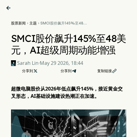

股票新闻
主题
SMCI股价飙升145%至48美


元，AI超级周期动能增强
SMCI股价飙升145%至48美
元，AI超级周期动能增强
Sarah Lin
·
May 29 2026, 18:44
分享到

分享到
复制链接

超微电脑股价从2026年低点飙升145%，接近黄金交
叉形态，AI基础设施建设热潮正在加速。