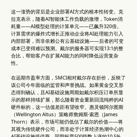
这一涨势的背后是企业部署AI方式的根本性转变。克
拉克表示，随着AI智能体工作负载的激增，Token消
耗量——AI模型处理的计算单元——已飙升320倍。
计算需求的爆炸式增长正推动企业将AI处理能力引入
内部部署，而非依赖公有云基础设施——后者的可变
成本已变得难以预测。戴尔的服务器可实现13:1的整
合比，帮助客户在扩展AI能力的同时降低运营复杂
性。
在远期市盈率方面，SMCI相对戴尔存在折价，反映了
该公司今年面临的监管和声誉挑战。如果黄金交叉形
态得到确认，且AI基础设施周期如戴尔积压订单所显
示的那样持续扩展，那么随着资金重新回流纯粹的AI
硬件标的，这一估值差距有望收窄。惠灵顿阿尔图斯
（Wellington Altus）策略师詹姆斯·索恩（James
Thorn）表示，市场可能仍低估了戴尔的价值——将
其视为传统硬件公司，而非处于计算经济热潮中心的
AI基础设施提供商。同期标普500指数上涨约10.5%，