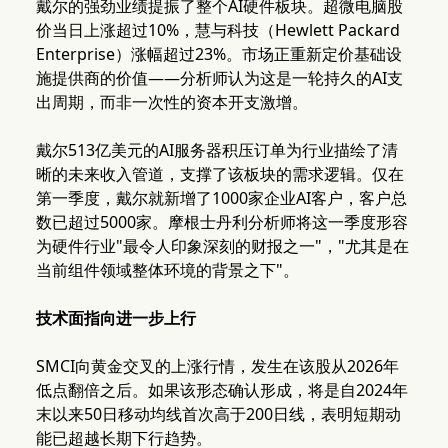
戴尔的强劲业绩提振了整个AI硬件板块。超微电脑股
价当日上涨超过10%，慧与科技（Hewlett Packard
Enterprise）涨幅超过23%。市场正重新定价基础设
施提供商的价值——分析师认为这是一轮持久的AI支
出周期，而非一次性的资本开支激增。
戴尔513亿美元的AI服务器积压订单为行业描绘了清
晰的未来收入管道，支撑了该板块的需求逻辑。仅在
第一季度，戴尔就新增了1000家企业AI客户，客户总
数已超过5000家。摩根士丹利分析师将这一季度形容
为硬件行业"最令人印象深刻的财报之一"，"尤其是在
当前组件领域整体环境的背景之下"。
技术面指向进一步上行
SMCI向黄金交叉的上涨行情，发生在该股从2026年
低点翻倍之后。如果该形态确认形成，将是自2024年
末以来50日移动均线首次高于200日线，表明短期动
能已超越长期下行趋势。