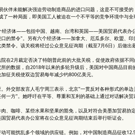
易伙伴未能解决强迫劳动制造商品的进口问题，这是不可接受的，
造成了一种局面，即美国工人被迫在一个不平等的竞争环境中与全
4个经济体——包括中国、越南、台湾和英国——美国贸易代表办
进口的禁令"。另有六个经济体——加拿大、厄瓜多尔、欧盟、印
此类禁令。该关税将经过公众意见征询期（截至7月6日）后做出
法院在2月裁定否决了特朗普此前的大批关税，促使政府依据不同
所的数据，自2018年以来的多轮升级后，美国对中国商品目前
加征关税使双边贸易每年减少约800亿美元。
。外交部发言人毛宁周三表示，北京"一贯反对各种形式的单边
任何一方"。她呼吁在平等、尊重和互利的基础上通过对话解决贸
牛肉、咖啡、某些水果和坚果的豁免，以及对符合美墨加贸易协
美国贸易代表办公室将在公众意见征询期结束后举行听证会。
动可能扰乱多个领域的供应链。例如，对中国制造商品征收12.5