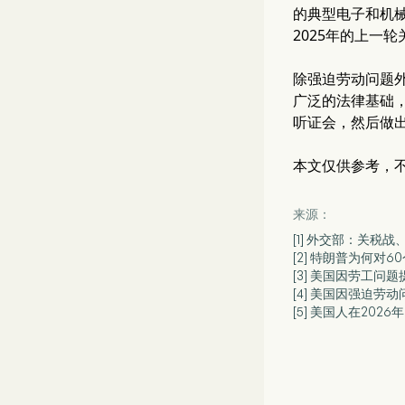
的典型电子和机械
2025年的上一
除强迫劳动问题
广泛的法律基础
听证会，然后做
本文仅供参考，
来源：
[1] 外交部：关税
[2] 特朗普为何对
[3] 美国因劳工问题
[4] 美国因强迫劳
[5] 美国人在20