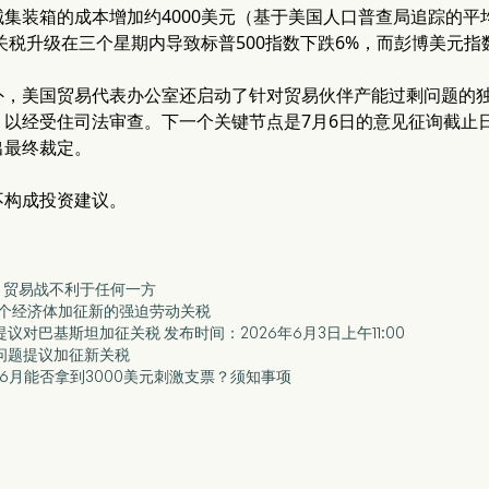
集装箱的成本增加约4000美元（基于美国人口普查局追踪的
轮关税升级在三个星期内导致标普500指数下跌6%，而彭博美元指数
外，美国贸易代表办公室还启动了针对贸易伙伴产能过剩问题的
，以经受住司法审查。下一个关键节点是7月6日的意见征询截止
出最终裁定。
不构成投资建议。
战、贸易战不利于任何一方
60个经济体加征新的强迫劳动关税
提议对巴基斯坦加征关税 发布时间：2026年6月3日上午11:00
动问题提议加征新关税
26年6月能否拿到3000美元刺激支票？须知事项