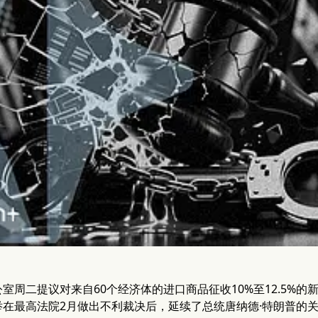
室周二提议对来自60个经济体的进口商品征收10%至12.5%
举在最高法院2月做出不利裁决后，延续了总统唐纳德·特朗普的