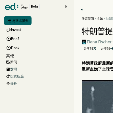

Beta

股票新闻
主题
特朗



与 Ed 聊天
12
特朗普提

Invest

Brief
Elena Fischer
·

Desk
分享到

分享到
其他
新闻

特朗普政府最新
重新点燃了全球
发现

投资组合

任务