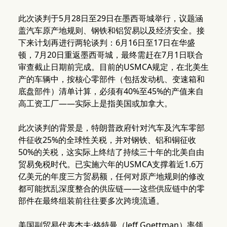
此次谈判于5月28日至29日在墨西哥城举行，议题涵
盖汽车原产地规则、钢铁和铝贸易以及经济安全。接
下来计划再进行两轮谈判：6月16日至17日在华盛
顿，7月20日重返墨西哥城，最终需赶在7月1日联合
审查截止日期前完成。目前的USMCA规定，在北美生
产的车辆中，按核心零部件（包括发动机、变速箱和
底盘部件）清单计算，必须有40%至45%的产值来自
高工资工厂——实际上是指美国或加拿大。
此次谈判的背景是，特朗普政府针对汽车及汽车零部
件征收25%的全球性关税，并对钢铁、铝和铜征收
50%的关税，这实际上终结了持续三十年的北美自由
贸易免税时代。已实施六年的USMCA支撑着近1.6万
亿美元的年度三方贸易额，任何对原产地规则的修改
都可能扰乱深度整合的供应链——这些供应链中的零
部件在最终组装前往往要多次跨境流通。
美国副贸易代表杰夫·格特曼（Jeff Goettman）率领