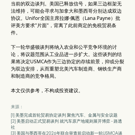
当前的双边谈判。美国已释放信号，如果三边框架无
法维持，可能会寻求与加拿大和墨西哥分别达成双边
协议。Unifor全国主席拉娜·佩恩（Lana Payne）批
评美方要求"片面"，背离了此前商定的免税贸易条
件。
下一轮华盛顿谈判将纳入农业和公平竞争环境的讨
论，将议题范围从工业品进一步扩大。这些谈判的结
果将决定USMCA作为三边协定的存续前景，抑或分裂
为双边安排，从而重塑北美汽车制造商、钢铁生产商
和制造商的竞争格局。
本文仅供参考，不构成投资建议。
来源：
[1] 美墨完成首轮贸易协定谈判 聚焦汽车、金属与安全议题
[2] 美墨启动正式贸易谈判 就汽车原产地规则展开博弈 - 路透
社
[3] 美国与墨西哥在2026年联合审查前启动新一轮USMCA谈