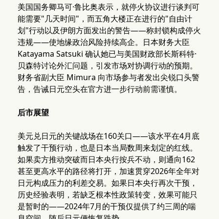
美国国务卿马可·鲁比奥表示，就停火协议进行谈判可
能需要"几天时间"，而五角大楼正在进行的"自由计
划"行动以及伊朗方面发出的警告——称封锁构成停火
违规——使地缘政治风险持续高企。日本财务大臣
Katayama Satsuki 确认她已与美国财政部长斯科特·
贝森特讨论外汇问题，引发市场对协调行动的预期。
财务省副大臣 Mimura 向市场参与者发出尖锐口头警
告，告诫日元空头在官方进一步行动前需谨慎。
后市展望
美元兑日元的关键战场在160关口——该水平在4月底
触发了干预行动，也是日本当局数周来划定的红线。
如果卖方推动突破而日本央行按兵不动，则通向162
甚至更高水平的路径将打开，加速贯穿2026年全年对
日元构成压力的利差交易。如果日本央行再次干预，
历史经验表明，若缺乏根本性政策转变，效果可能只
是暂时的——2024年7月的干预仅提供了约三周的喘
息空间，随后日元便恢复跌势。