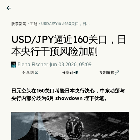

股票新闻
主题
USD/JPY逼近160关口，日本


央行干预风险加剧
USD/JPY逼近160关口，日
本央行干预风险加剧
Elena Fischer
·
Jun 03 2026, 05:09
分享到

分享到
复制链接

日元空头在160关口考验日本央行决心，中东动荡与
央行内部分歧为6月 showdown 埋下伏笔。