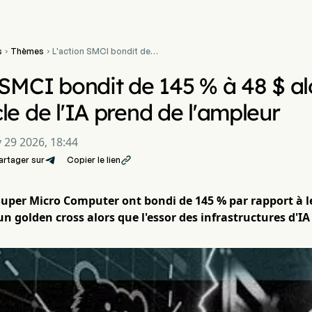
s
Thèmes
L'action SMCI bondit de


145 % à 48 $ alors que le
supercycle de l'IA prend de
 SMCI bondit de 145 % à 48 $ al
l'ampleur
le de l'IA prend de l'ampleur
 29 2026, 18:44
artager sur
Copier le lien

Super Micro Computer ont bondi de 145 % par rapport à le
n golden cross alors que l'essor des infrastructures d'IA 