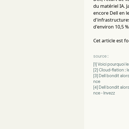
du matériel IA. 
encore Dell en l
d'infrastructur
d'environ 10,5 
Cet article est 
source :
[1] Voici pourquoi 
[2] Cloud-flation : l
[3] Dell bondit alo
nce
[4] Dell bondit alo
nce - Invezz