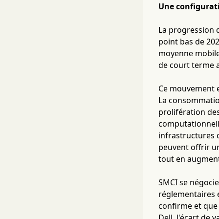
Une configurat
La progression d
point bas de 202
moyenne mobile 
de court terme a
Ce mouvement es
La consommation
prolifération de
computationnelle
infrastructures 
peuvent offrir u
tout en augmenta
SMCI se négocie 
réglementaires e
confirme et que
Dell, l'écart de