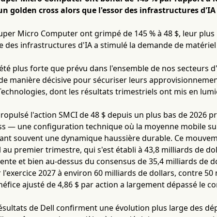
n golden cross alors que l'essor des infrastructures d'IA 
Super Micro Computer ont grimpé de 145 % à 48 $, leur plus
e des infrastructures d'IA a stimulé la demande de matériel
té plus forte que prévu dans l'ensemble de nos secteurs d'
 de manière décisive pour sécuriser leurs approvisionnements
Technologies, dont les résultats trimestriels ont mis en lumi
ropulsé l'action SMCI de 48 $ depuis un plus bas de 2026 prè
ss — une configuration technique où la moyenne mobile su
alant souvent une dynamique haussière durable. Ce mouvemen
l au premier trimestre, qui s'est établi à 43,8 milliards de 
ente et bien au-dessus du consensus de 35,4 milliards de dol
 l'exercice 2027 à environ 60 milliards de dollars, contre 50
néfice ajusté de 4,86 $ par action a largement dépassé le c
ésultats de Dell confirment une évolution plus large des d