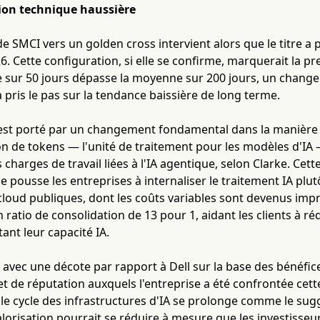
ion technique haussière
e SMCI vers un golden cross intervient alors que le titre a
6. Cette configuration, si elle se confirme, marquerait la pr
sur 50 jours dépasse la moyenne sur 200 jours, un chang
 pris le pas sur la tendance baissière de long terme.
t porté par un changement fondamental dans la manière don
 de tokens — l'unité de traitement pour les modèles d'IA —
s charges de travail liées à l'IA agentique, selon Clarke. Ce
 pousse les entreprises à internaliser le traitement IA pl
cloud publiques, dont les coûts variables sont devenus impré
n ratio de consolidation de 13 pour 1, aidant les clients à r
nt leur capacité IA.
avec une décote par rapport à Dell sur la base des bénéfices
t de réputation auxquels l'entreprise a été confrontée cette
 le cycle des infrastructures d'IA se prolonge comme le s
 valorisation pourrait se réduire à mesure que les investisse