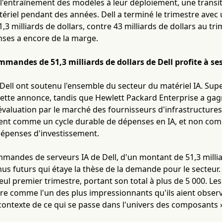
 l'entraînement des modèles à leur déploiement, une transit
riel pendant des années. Dell a terminé le trimestre ave
1,3 milliards de dollars, contre 43 milliards de dollars au t
nses a encore de la marge.
mmandes de 51,3 milliards de dollars de Dell profite à se
 Dell ont soutenu l'ensemble du secteur du matériel IA. Su
 cette annonce, tandis que Hewlett Packard Enterprise a g
évaluation par le marché des fournisseurs d'infrastructure
vent comme un cycle durable de dépenses en IA, et non c
dépenses d'investissement.
mandes de serveurs IA de Dell, d'un montant de 51,3 milliar
us futurs qui étaye la thèse de la demande pour le secteur. L
eul premier trimestre, portant son total à plus de 5 000. L
tre comme l'un des plus impressionnants qu'ils aient observ
contexte de ce qui se passe dans l'univers des composants 