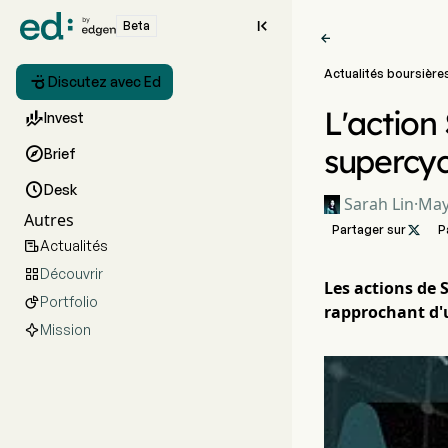

Beta

Actualités boursière

Discutez avec Ed
L'action

Invest
supercyc

Brief

Desk
Sarah Lin
·
May
Autres
Partager sur

P
Actualités

Découvrir

Les actions de 
Portfolio

rapprochant d'u
Mission